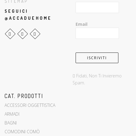
SITEMAP
SEGUICI
@ACCADUEHOME
Email
Fidati, Non Ti Invieremo
Spam.
CAT. PRODOTTI
ACCESSORI OGGETTISTICA
ARMADI
BAGNI
COMODINI COMÒ