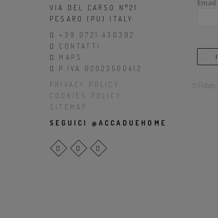
Email
VIA DEL CARSO N°21
PESARO (PU) ITALY
+39 0721 430392
CONTATTI
MAPS
P.IVA 02023500412
PRIVACY POLICY
Fidati
COOKIES POLICY
SITEMAP
SEGUICI @ACCADUEHOME