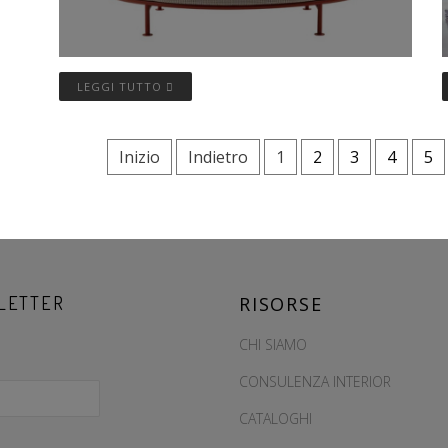
LEGGI TUTTO
Inizio
Indietro
1
2
3
4
5
LETTER
RISORSE
CHI SIAMO
CONSULENZA INTERIOR
CATALOGHI