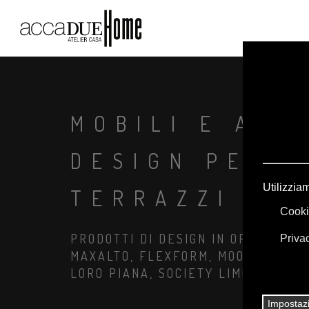
MOBILI E ARR
DESIGN PER G
TERRAZZI
PRODOTTI DI DESIGN IN OFFERTA: A
MAXALTO, FLEXFORM, MOOOI. BIANC
LORO PIANA, SOCIETY LIMONTA. IL