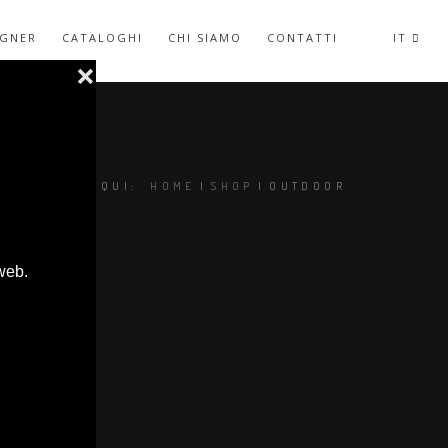
IGNER
CATALOGHI
CHI SIAMO
CONTATTI
IT
SEI QUI:
HOME
|
SHOP
|
OUTDOOR