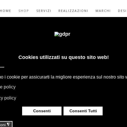
HOME
SHOP
SERVIZI
REALIZZAZIONI
MARCHI
DES
EDO OUTDOOR DI
IARDINI E
GAPE, BOFFI, B&B ITALIA, DE PADOVA,
HERIA, TAPPETI E TESSUTI MISSONI,
LUMINAZIONE DAVIDE GROPPI OLUCE.