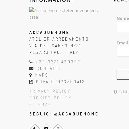
Nome
ACCADUEHOME
ATELIER ARREDAMENTO
Email
VIA DEL CARSO N°21
PESARO (PU) ITALY
+39 0721 430392
CONTATTI
MAPS
P.IVA 02023500412
PRIVACY POLICY
Fidati
COOKIES POLICY
SITEMAP
SEGUICI @ACCADUEHOME