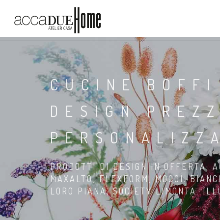
CUCINE BOFFI
DESIGN PREZZ
PERSONALIZZ
PRODOTTI DI DESIGN IN OFFERTA: A
MAXALTO, FLEXFORM, MOOOI. BIANC
LORO PIANA, SOCIETY LIMONTA. IL