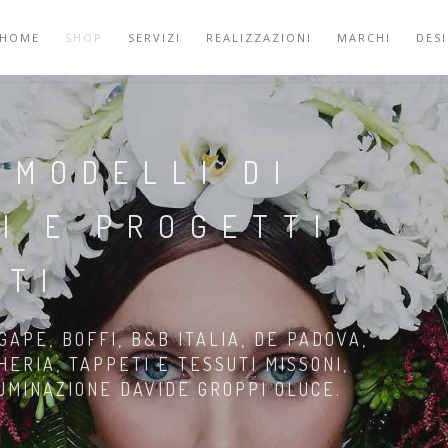
HOME
SHOP
SERVIZI
REALIZZAZIONI
MARCHI
DES
 MODELLI DI
I E PROGETTI
ATI
GAPE, BOFFI, B&B ITALIA, DE PADOVA,
HERIA, TAPPETI E TESSUTI MISSONI,
LUMINAZIONE DAVIDE GROPPI OLUCE.