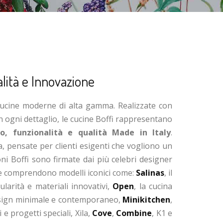
alità e Innovazione
cucine moderne di alta gamma. Realizzate con
n ogni dettaglio, le cucine Boffi rappresentano
, funzionalità e qualità Made in Italy
.
la, pensate per clienti esigenti che vogliono un
ni Boffi sono firmate dai più celebri designer
 e comprendono modelli iconici come:
Salinas
, il
larità e materiali innovativi,
Open
, la cucina
design minimale e contemporaneo,
Minikitchen
,
 e progetti speciali, Xila,
Cove
,
Combine
, K1 e