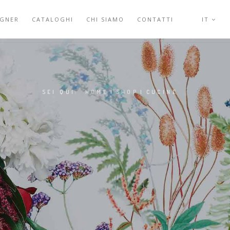
IGNER
CATALOGHI
CHI SIAMO
CONTATTI
IT
SEI QUI:
HOME
|
SHOP
|
CUCINE