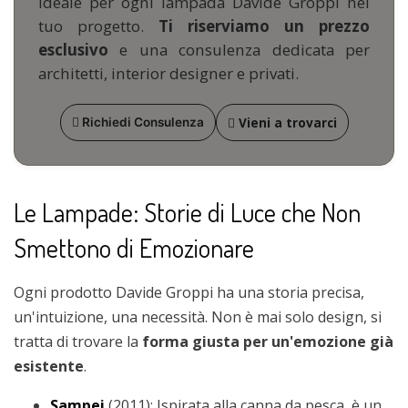
ideale per ogni lampada Davide Groppi nel
tuo progetto.
Ti riserviamo un prezzo
esclusivo
e una consulenza dedicata per
architetti, interior designer e privati.
Vieni a trovarci
Richiedi Consulenza
Le Lampade: Storie di Luce che Non
Smettono di Emozionare
Ogni prodotto Davide Groppi ha una storia precisa,
un'intuizione, una necessità. Non è mai solo design, si
tratta di trovare la
forma giusta per un'emozione già
esistente
.
Sampei
(2011): Ispirata alla canna da pesca, è un