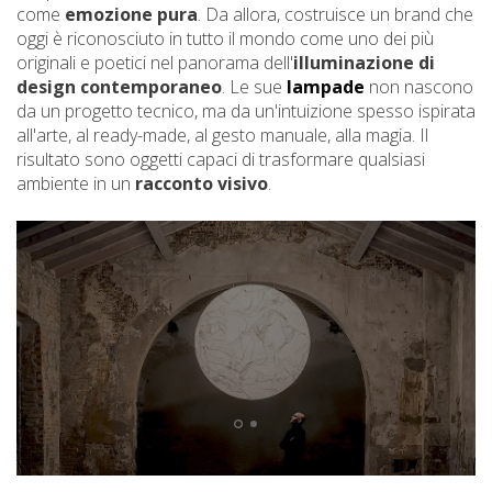
come
emozione pura
. Da allora, costruisce un brand che
oggi è riconosciuto in tutto il mondo come uno dei più
originali e poetici nel panorama dell'
illuminazione di
design contemporaneo
. Le sue
lampade
non nascono
da un progetto tecnico, ma da un'intuizione spesso ispirata
all'arte, al ready-made, al gesto manuale, alla magia. Il
risultato sono oggetti capaci di trasformare qualsiasi
ambiente in un
racconto visivo
.