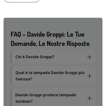
FAQ – Davide Groppi: Le Tue
Domande, Le Nostre Risposte
Chi è Davide Groppi?
Qual è la lampada Davide Groppi più
famosa?
Davide Groppi produce lampade
outdoor?