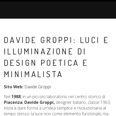
DAVIDE GROPPI: LUCI E
ILLUMINAZIONE DI
DESIGN POETICA E
MINIMALISTA
Sito Web:
Davide Groppi
Nel
1988
, in un piccolo laboratorio nel centro storico di
Piacenza
,
Davide Groppi,
designer italiano, classe 1963,
inizia a dare forma a un'idea semplice e rivoluzionaria al
tempo stesso: la luce non come elemento funzionale, ma