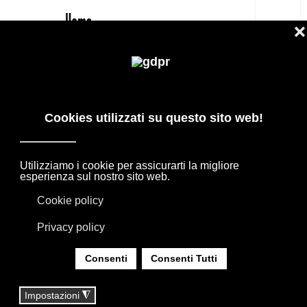
IT
DAVIDE GROPPI: LUCI E
ILLUMINAZIONE DI DESIGN POETICA
E MINIMALISTA
I MARCHI SELEZIONATI DEL DESIGN
INTERNAZIONALE PER PROGETTI
D’ARREDO, ACCOMPAGNATI DALLA
CONSULENZA DEL NOSTRO TEAM.
SEI QUI:
HOME
|
MARCHI
|
MARCHI ARREDAMENTO
|
DAVIDE GROPPI: LUCI E ILLUMINAZIONE DI
DESIGN POETICA E MINIMALISTA