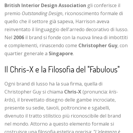
British Interior Design Association
gli conferisce il
premio
Outstanding Design
, riconoscimento formale di
quello che il settore già sapeva, Harrison aveva
reinventato il linguaggio dell'arredo decorativo di lusso.
Nel
2006
il brand si fonde con la nuova linea di imbottiti
e complementi, rinascendo come
Christopher Guy
, con
quartier generale a
Singapore
.
Il Chris-X e la Filosofia del "Fabulous"
Ogni brand di lusso ha la sua firma, quella di
Christopher Guy si chiama
Chris-X
(pronuncia:
kris-
krôs
), il brevettato disegno delle gambe incrociate,
presente su sedie, tavoli, poltroncine e sgabelli,
divenuto il tratto stilistico più riconoscibile del brand
nel mondo. Attorno a questo elemento formale si
costruisce una filosofia estetica precisa:
"L'eleganza è