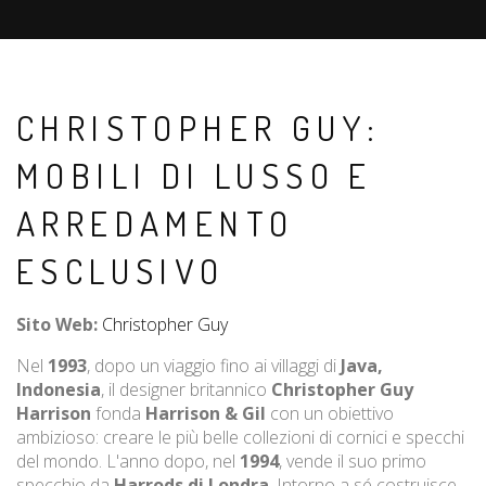
CHRISTOPHER GUY:
MOBILI DI LUSSO E
ARREDAMENTO
ESCLUSIVO
Sito Web:
Christopher Guy
Nel
1993
, dopo un viaggio fino ai villaggi di
Java,
Indonesia
, il designer britannico
Christopher Guy
Harrison
fonda
Harrison & Gil
con un obiettivo
ambizioso: creare le più belle collezioni di cornici e specchi
del mondo. L'anno dopo, nel
1994
, vende il suo primo
specchio da
Harrods di Londra
. Intorno a sé costruisce