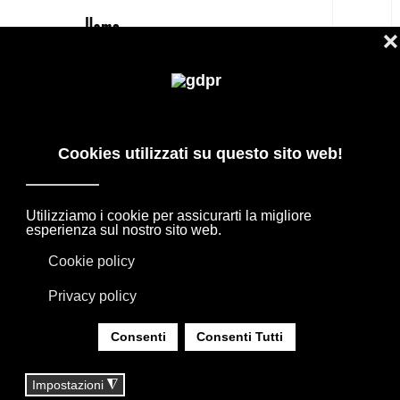
IT
COMODINI MODERNI, LUXURY E DI
DESIGN PER LA ZONA NOTTE
PRODOTTI DI DESIGN IN OFFERTA: AGAPE,
BOFFI, B&B ITALIA, DE PADOVA, MAXALTO,
FLEXFORM, MOOOI. BIANCHERIA, TAPPETI E
TESSUTI MISSONI, LORO PIANA, SOCIETY
LIMONTA. ILLUMINAZIONE DAVIDE GROPPI
OLUCE.
SEI QUI:
HOME
|
SHOP
|
COMODINI COMÒ