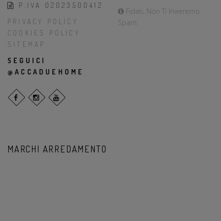
P.IVA 02023500412
Fidati, Non Ti Invieremo
PRIVACY POLICY
Spam.
COOKIES POLICY
SITEMAP
SEGUICI
@ACCADUEHOME
MARCHI ARREDAMENTO