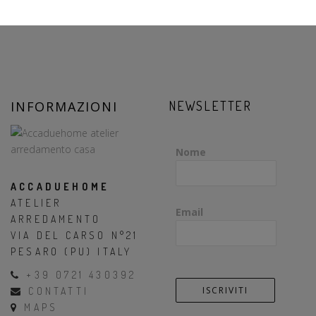
INFORMAZIONI
NEWSLETTER
Nome
ACCADUEHOME
ATELIER
Email
ARREDAMENTO
VIA DEL CARSO N°21
PESARO (PU) ITALY
+39 0721 430392
CONTATTI
MAPS