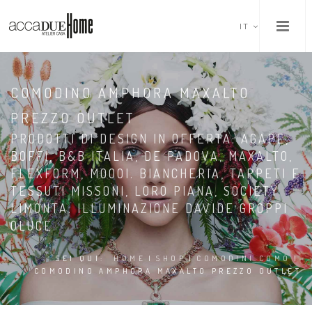
IT
COMODINO AMPHORA MAXALTO
PREZZO OUTLET
PRODOTTI DI DESIGN IN OFFERTA: AGAPE,
BOFFI, B&B ITALIA, DE PADOVA, MAXALTO,
FLEXFORM, MOOOI. BIANCHERIA, TAPPETI E
TESSUTI MISSONI, LORO PIANA, SOCIETY
LIMONTA. ILLUMINAZIONE DAVIDE GROPPI
OLUCE.
SEI QUI:
HOME
|
SHOP
|
COMODINI COMÒ
|
COMODINO AMPHORA MAXALTO PREZZO OUTLET