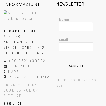
INFORMAZIONI
NEWSLETTER
Nome
ACCADUEHOME
ATELIER
Email
ARREDAMENTO
VIA DEL CARSO N°21
PESARO (PU) ITALY
+39 0721 430392
CONTATTI
MAPS
P.IVA 02023500412
Fidati, Non Ti Invieremo
PRIVACY POLICY
Spam.
COOKIES POLICY
SITEMAP
SEGUICI