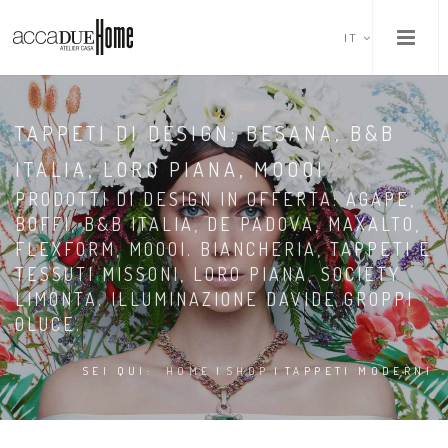
IT
TAPPETI DI DESIGN: BESANA, B&B
ITALIA, LORO PIANA, MOOOI
PRODOTTI DI DESIGN IN OFFERTA: AGAPE,
BOFFI, B&B ITALIA, DE PADOVA, MAXALTO,
FLEXFORM, MOOOI. BIANCHERIA, TAPPETI E
TESSUTI MISSONI, LORO PIANA, SOCIETY
LIMONTA. ILLUMINAZIONE DAVIDE GROPPI
OLUCE.
SEI QUI:
HOME
|
SHOP
|
TAPPETI MODERNI