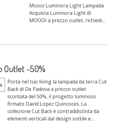
Moooi Luminora Light Lampada
Acquista Luminora Light di
MOOOI a prezzo outlet, richiedi
l'offerta riservata per la lampada
a sospensione progettata da
Cristina ...
o Outlet -50%
Porta nel tuo living la lampada da terra Cut
Back di De Padova a prezzo outlet
scontata del 50%, il progetto luminoso
firmato David Lopez Quincoces. La
collezione Cut Back è contraddistinta da
elementi verticali dal design sottile e
architettonico. S...