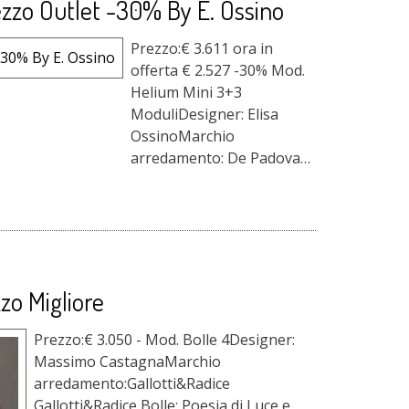
zzo Outlet -30% By E. Ossino
Prezzo:€ 3.611 ora in
offerta € 2.527 -30% Mod.
Helium Mini 3+3
ModuliDesigner: Elisa
OssinoMarchio
arredamento: De Padova
De Padova Helium
Lampada a Sospensione e
Non Solo Lasciati
conquistare dalla
Collezione di lampade
Helium Mini di De Padova
zo Migliore
a p...
Prezzo:€ 3.050 - Mod. Bolle 4Designer:
Massimo CastagnaMarchio
arredamento:Gallotti&Radice
Gallotti&Radice Bolle: Poesia di Luce e