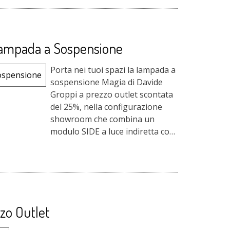
Lampada a Sospensione
Porta nei tuoi spazi la lampada a
sospensione Magia di Davide
Groppi a prezzo outlet scontata
del 25%, nella configurazione
showroom che combina un
modulo SIDE a luce indiretta con
un modulo DOWN a luce diretta
entrambe in finitura Gold,
firmata da M...
zo Outlet