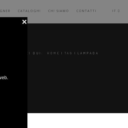
IGNER
CATALOGHI
CHI SIAMO
CONTATTI
IT
SEI QUI:
HOME
|
TAG
|
LAMPADA