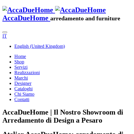
AccaDueHome
arredamento and furniture
IT
English (United Kingdom)
Home
Shop
Servizi
Realizzazioni
Marchi
Designer
Cataloghi
Chi Siamo
Contatti
AccaDueHome | Il Nostro Showroom di
Arredamento di Design a Pesaro