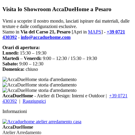
Visita lo Showroom AccaDueHome a Pesaro
Vieni a scoprire il nostro mondo, lasciati ispirare dai materiali, dalle
texture e dalle configurazioni esclusive.
Siamo in
Via del Carso 21, Pesaro
[Apri in
MAPS
] -
+39 0721
430392
-
info@accaduehome.com
Orari di apertura:
Lunedì:
15:30 – 19:30
Martedì
–
Venerdì:
9:00 – 12:30 / 15:30 – 19:30
Sabato:
9:00 – 12:30
Domenica:
chiuso
AccaDueHome
- Atelier di Design: Interni e Outdoor |
+39 0721
430392
|
Raggiungici
Informazioni
AccaDueHome
Atelier Arredamento