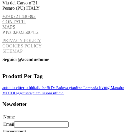
Via del Carso n°21
Pesaro (PU) ITALY
+39 0721 430392
CONTATTI
MAPS
P.Iva 02023500412
PRIVACY POLICY
COOKIES POLICY
SITEMAP
Seguici @accaduehome
Prodotti Per Tag
living
antonio citterio
bbitalia
Lampada
boffi
De Padova
giardino
Maxalto
MOOOI
oggettistica
piero lissoni
ufficio
Newsletter
Nome
Email