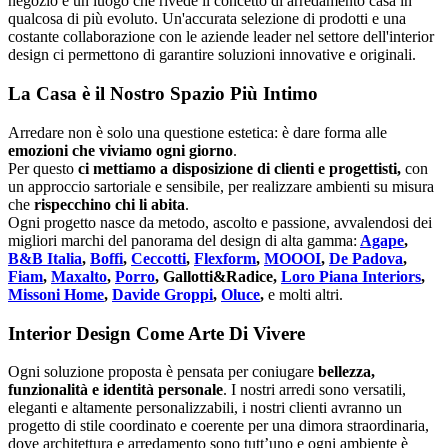
negozio e un luogo che rivede il concetto di arredamento casa in
qualcosa di più evoluto. Un'accurata selezione di prodotti e una
costante collaborazione con le aziende leader nel settore dell'interior
design ci permettono di garantire soluzioni innovative e originali.
La Casa è il Nostro Spazio Più Intimo
Arredare non è solo una questione estetica: è dare forma alle
emozioni che viviamo ogni giorno
.
Per questo
ci mettiamo a disposizione di clienti e progettisti,
con
un approccio sartoriale e sensibile, per realizzare ambienti su misura
che
rispecchino chi li abita
.
Ogni progetto nasce da metodo, ascolto e passione, avvalendosi dei
migliori marchi del panorama del design di alta gamma:
Agape
,
B&B Italia
,
Boffi
,
Ceccotti
,
Flexform
,
MOOOI
,
De Padova
,
Fiam
,
Maxalto
,
Porro
, Gallotti&Radice,
Loro Piana Interiors
,
Missoni Home
,
Davide Groppi
,
Oluce
,
e molti altri.
Interior Design Come Arte Di Vivere
Ogni soluzione proposta è pensata per coniugare
bellezza,
funzionalità e identità personale
. I nostri arredi sono versatili,
eleganti e altamente personalizzabili, i nostri clienti avranno un
progetto di stile coordinato e coerente per una dimora straordinaria,
dove architettura e arredamento sono tutt’uno e ogni ambiente è