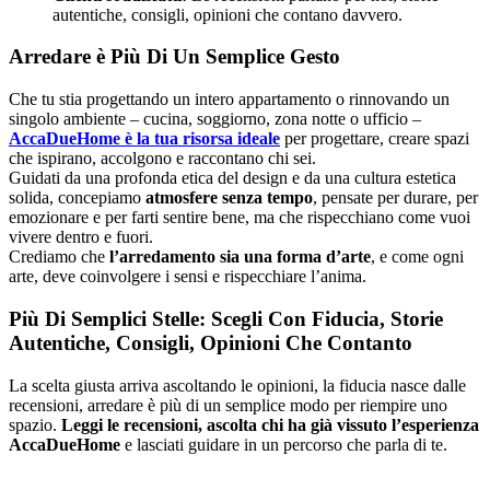
autentiche, consigli, opinioni che contano davvero.
Arredare è Più Di Un Semplice Gesto
Che tu stia progettando un intero appartamento o rinnovando un
singolo ambiente – cucina, soggiorno, zona notte o ufficio –
AccaDueHome è la tua risorsa ideale
per progettare, creare spazi
che ispirano, accolgono e raccontano chi sei.
Guidati da una profonda etica del design e da una cultura estetica
solida, concepiamo
atmosfere senza tempo
, pensate per durare, per
emozionare e per farti sentire bene, ma che rispecchiano come vuoi
vivere dentro e fuori.
Crediamo che
l’arredamento sia una forma d’arte
, e come ogni
arte, deve coinvolgere i sensi e rispecchiare l’anima.
Più Di Semplici Stelle: Scegli Con Fiducia, Storie
Autentiche, Consigli, Opinioni Che Contanto
La scelta giusta arriva ascoltando le opinioni, la fiducia nasce dalle
recensioni, arredare è più di un semplice modo per riempire uno
spazio.
Leggi le recensioni, ascolta chi ha già vissuto l’esperienza
AccaDueHome
e lasciati guidare in un percorso che parla di te.