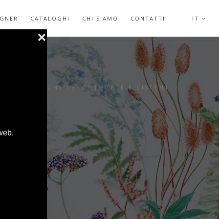
IGNER
CATALOGHI
CHI SIAMO
CONTATTI
IT
SEI QUI:
HOME
|
SHOP
|
PORTE E SISTEMI