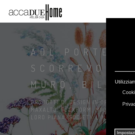
ADL PORTE DI
SCORREVOLI, 
MURO, BILICO
PRODOTTI DI DESIGN IN OFFERTA: A
MAXALTO, FLEXFORM, MOOOI. BIANC
LORO PIANA, SOCIETY LIMONTA. IL