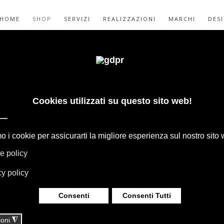
HOME
SHOP
SERVIZI
REALIZZAZIONI
MARCHI
DES
 DESIGN:
BATTENTI, FILO
GAPE, BOFFI, B&B ITALIA, DE PADOVA,
HERIA, TAPPETI E TESSUTI MISSONI,
LUMINAZIONE DAVIDE GROPPI OLUCE.