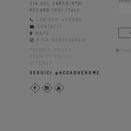
Email
VIA DEL CARSO N°21
PESARO (PU) ITALY
+39 0721 430392
CONTATTI
MAPS
P.IVA 02023500412
PRIVACY POLICY
Fidati
COOKIES POLICY
SITEMAP
SEGUICI @ACCADUEHOME