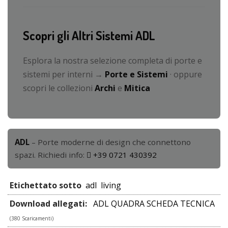
Scopri gli Altri Sistemi ADL
Esplora la nostra selezione completa di porte e
sistemi per interni →
Porte e Sistemi
· oppure
scopri le collezioni
Archi
e
Mitica
ADL
– Porte moderne di design che connettono
spazi. Richiedi info:
+39 0721 430392
Etichettato sotto
adl
living
Download allegati:
ADL QUADRA SCHEDA TECNICA
(380 Scaricamenti)