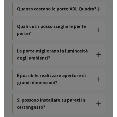
Quanto costano le porte ADL Quadra?
Quali vetri posso scegliere per le
porte?
Le porte migliorano la luminosità
degli ambienti?
È possibile realizzare aperture di
grandi dimensioni?
Si possono installare su pareti in
cartongesso?