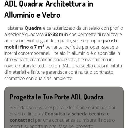
ADL Quadra: Architettura in
Alluminio e Vetro
Il sistema
Quadra
è caratterizzato da un telaio con profilo
a sezione quadrata
36×38 mm
che permette di realizzare
ante scorrevoli di grande impatto, vere e proprie
pareti
mobili fino a 7 m²
per anta, perfette per open-space e
interni contemporanei. Il telaio in alluminio è disponibile in
otto varianti cromatiche anodizzate, tre rivestimenti in
rovere naturale, tutti i colori RAL. Una scelta quasi illimitata
di materiali e finiture garantisce continuità o contrasto
cromatico con qualsiasi ambiente.
Progetta le Tue Porte ADL Quadra
Sei indeciso o vuoi esplorare le infinite combinazioni
di vetri e finiture?
Consulta la scheda tecnica e
contattaci
per una consulenza su misura: il nostro
team ti supporta in ogni fase del progetto.