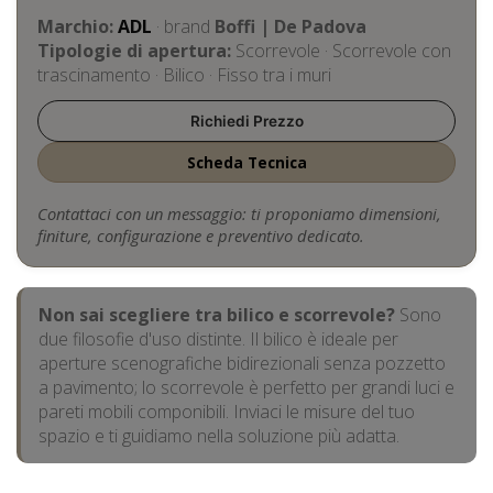
Marchio:
ADL
· brand
Boffi | De Padova
Tipologie di apertura:
Scorrevole · Scorrevole con
trascinamento · Bilico · Fisso tra i muri
Richiedi Prezzo
Scheda Tecnica
Contattaci con un messaggio: ti proponiamo dimensioni,
finiture, configurazione e preventivo dedicato.
Non sai scegliere tra bilico e scorrevole?
Sono
due filosofie d'uso distinte. Il bilico è ideale per
aperture scenografiche bidirezionali senza pozzetto
a pavimento; lo scorrevole è perfetto per grandi luci e
pareti mobili componibili. Inviaci le misure del tuo
spazio e ti guidiamo nella soluzione più adatta.