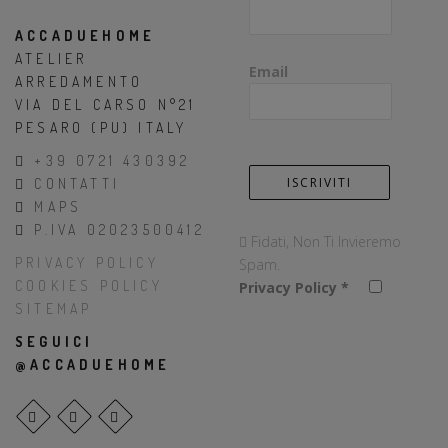
ACCADUEHOME
ATELIER
Email
ARREDAMENTO
VIA DEL CARSO N°21
PESARO (PU) ITALY
+39 0721 430392
CONTATTI
MAPS
P.IVA 02023500412
Fidati, Non Ti Invieremo
PRIVACY POLICY
Spam.
COOKIES POLICY
Privacy Policy
*
SITEMAP
SEGUICI
@ACCADUEHOME