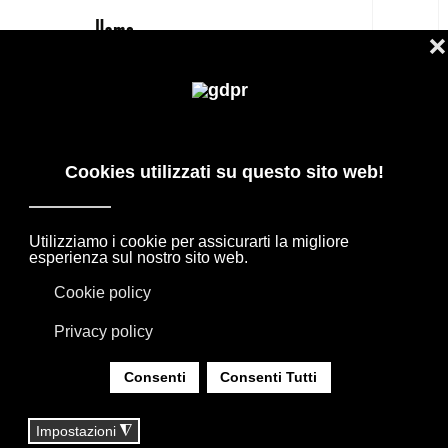
IT
PORTE ADL QUADRA SCORREVOLI A
BILICO PROGETTAZIONE SU MISURA
PRODOTTI DI DESIGN IN OFFERTA: AGAPE,
BOFFI, B&B ITALIA, DE PADOVA, MAXALTO,
FLEXFORM, MOOOI. BIANCHERIA, TAPPETI E
TESSUTI MISSONI, LORO PIANA, SOCIETY
LIMONTA. ILLUMINAZIONE DAVIDE GROPPI
OLUCE.
SEI QUI:
HOME
|
SHOP
|
PORTE E SISTEMI
|
PORTE ADL QUADRA SCORREVOLI A BILICO
PROGETTAZIONE SU MISURA