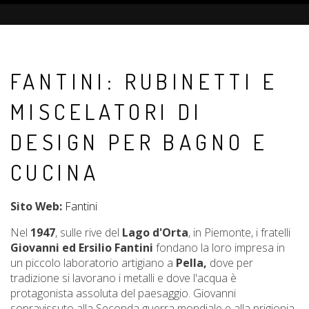
FANTINI: RUBINETTI E
MISCELATORI DI
DESIGN PER BAGNO E
CUCINA
Sito Web:
Fantini
Nel
1947
, sulle rive del
Lago d'Orta
, in Piemonte, i fratelli
Giovanni ed Ersilio Fantini
fondano la loro impresa in
un piccolo laboratorio artigiano a
Pella,
dove per
tradizione si lavorano i metalli e dove l'acqua è
protagonista assoluta del paesaggio. Giovanni
sopravissuto alla Seconda guerra mondiale e alla prigionia