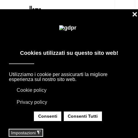
IT
FANTINI: RUBINETTI E MISCELATORI
DI DESIGN PER BAGNO E CUCINA
I MARCHI SELEZIONATI DEL DESIGN
INTERNAZIONALE PER PROGETTI
D’ARREDO, ACCOMPAGNATI DALLA
CONSULENZA DEL NOSTRO TEAM.
SEI QUI:
HOME
|
MARCHI
|
MARCHI ARREDAMENTO
|
FANTINI: RUBINETTI E MISCELATORI DI DESIGN
PER BAGNO E CUCINA