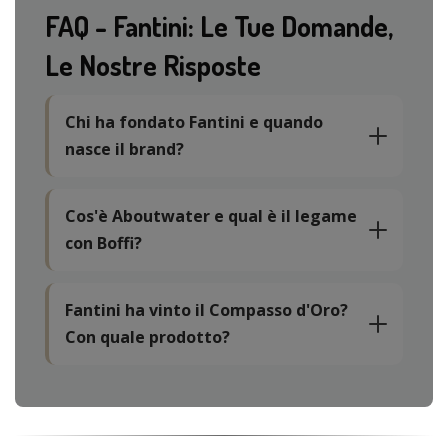
FAQ - Fantini: Le Tue Domande,
Le Nostre Risposte
Chi ha fondato Fantini e quando
nasce il brand?
Cos'è Aboutwater e qual è il legame
con Boffi?
Fantini ha vinto il Compasso d'Oro?
Con quale prodotto?