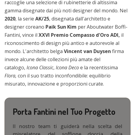
raccoglie una selezione di rubinetterie di altissima
gamma disegnate dai più noti designer del mondo. Nel
2020
, la serie
AK/25
, disegnata dall'architetto e
designer coreano
Paik Sun Kim
per Aboutwater Boffi-
Fantini, vince il
XXVI Premio Compasso d'Oro ADI,
il
riconoscimento di design più antico e autorevole al
mondo. L'architetto belga
Vincent van Duysen
firma
invece alcune delle collezioni più amate del
catalogo,
Icona Classic
,
Icona Deco
e la recentissima
Flora,
con il suo tratto inconfondibile: equilibrio
misurato, innovazione e proporzioni curate.
Porta Fantini nel Tuo Progetto
Il nostro team ti guiderà nella scelta del
miscelatore, del soffione doccia, della