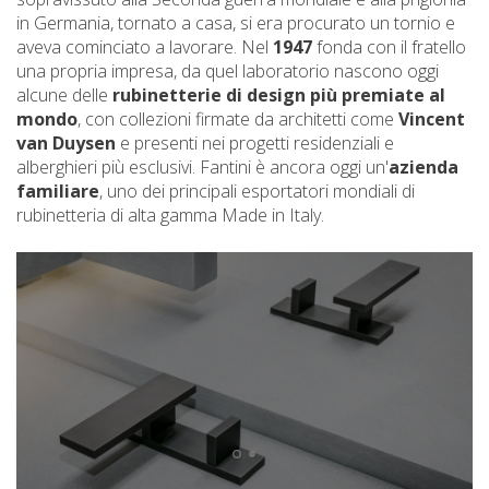
in Germania, tornato a casa, si era procurato un tornio e
aveva cominciato a lavorare. Nel
1947
fonda con il fratello
una propria impresa, da quel laboratorio nascono oggi
alcune delle
rubinetterie di design più premiate al
mondo
, con collezioni firmate da architetti come
Vincent
van Duysen
e presenti nei progetti residenziali e
alberghieri più esclusivi. Fantini è ancora oggi un'
azienda
familiare
, uno dei principali esportatori mondiali di
rubinetteria di alta gamma Made in Italy.