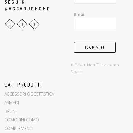
SEGUICI
@ACCADUEHOME
Email
Fidati, Non Ti Invieremo
Spam.
CAT. PRODOTTI
ACCESSORI OGGETTISTICA
ARMADI
BAGNI
COMODINI COMÒ
COMPLEMENTI