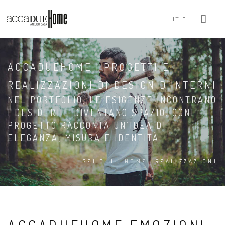
IT
ACCADUEHOME | PROGETTI E
REALIZZAZIONI DI DESIGN D'INTERNI
NEL PORTFOLIO, LE ESIGENZE INCONTRANO
I DESIDERI E DIVENTANO SPAZIO. OGNI
PROGETTO RACCONTA UN’IDEA DI
ELEGANZA, MISURA E IDENTITÀ.
SEI QUI:
HOME
|
REALIZZAZIONI