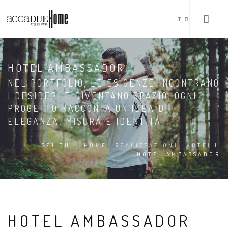
IT
HOTEL AMBASSADOR
NEL PORTFOLIO, LE ESIGENZE INCONTRANO
I DESIDERI E DIVENTANO SPAZIO. OGNI
PROGETTO RACCONTA UN’IDEA DI
ELEGANZA, MISURA E IDENTITÀ.
SEI QUI:
HOME
|
REALIZZAZIONI
|
HOTEL
|
HOTEL AMBASSADOR
HOTEL AMBASSADOR