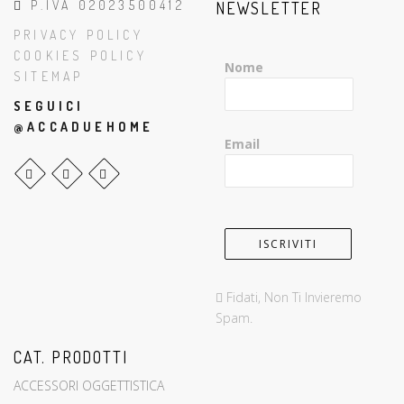
P.IVA 02023500412
NEWSLETTER
PRIVACY POLICY
COOKIES POLICY
Nome
SITEMAP
SEGUICI
@ACCADUEHOME
Email
Fidati, Non Ti Invieremo
Spam.
CAT. PRODOTTI
ACCESSORI OGGETTISTICA