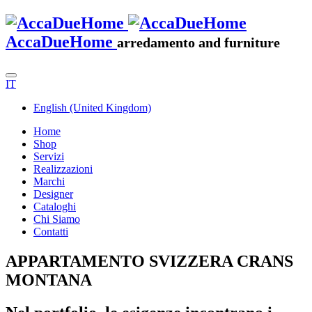
AccaDueHome
arredamento and furniture
IT
English (United Kingdom)
Home
Shop
Servizi
Realizzazioni
Marchi
Designer
Cataloghi
Chi Siamo
Contatti
APPARTAMENTO SVIZZERA CRANS
MONTANA