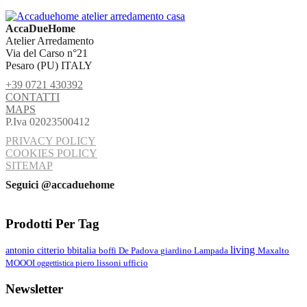
AccaDueHome
Atelier Arredamento
Via del Carso n°21
Pesaro (PU) ITALY
+39 0721 430392
CONTATTI
MAPS
P.Iva 02023500412
PRIVACY POLICY
COOKIES POLICY
SITEMAP
Seguici @accaduehome
Prodotti Per Tag
living
antonio citterio
bbitalia
Lampada
boffi
De Padova
giardino
Maxalto
MOOOI
oggettistica
piero lissoni
ufficio
Newsletter