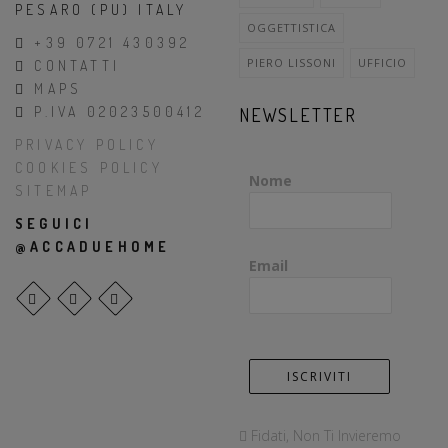
PESARO (PU) ITALY
OGGETTISTICA
+39 0721 430392
PIERO LISSONI
UFFICIO
CONTATTI
MAPS
P.IVA 02023500412
NEWSLETTER
PRIVACY POLICY
COOKIES POLICY
Nome
SITEMAP
SEGUICI
@ACCADUEHOME
Email
Fidati, Non Ti Invieremo