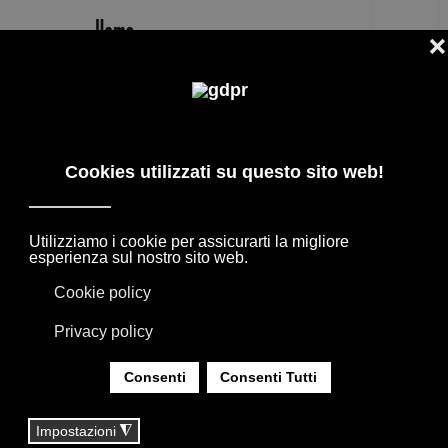
IT
VILLA CON PISCINA
NEL PORTFOLIO, LE ESIGENZE INCONTRANO
I DESIDERI E DIVENTANO SPAZIO. OGNI
PROGETTO RACCONTA UN’IDEA DI
ELEGANZA, MISURA E IDENTITÀ.
SEI QUI:
HOME
|
REALIZZAZIONI
|
RESIDENZE
|
VILLA CON PISCINA
VILLA CON PISCINA