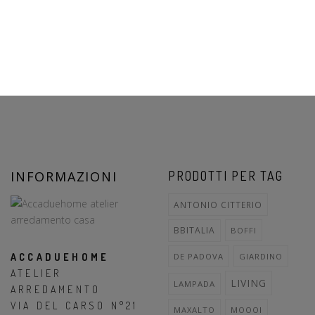
INFORMAZIONI
PRODOTTI PER TAG
ANTONIO CITTERIO
BBITALIA
BOFFI
ACCADUEHOME
DE PADOVA
GIARDINO
ATELIER
LIVING
LAMPADA
ARREDAMENTO
VIA DEL CARSO N°21
MAXALTO
MOOOI