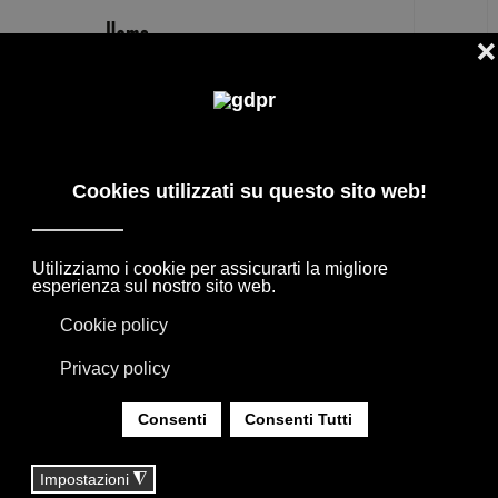
IT
RESORT GSTAAD
NEL PORTFOLIO, LE ESIGENZE INCONTRANO
I DESIDERI E DIVENTANO SPAZIO. OGNI
PROGETTO RACCONTA UN’IDEA DI
ELEGANZA, MISURA E IDENTITÀ.
SEI QUI:
HOME
|
REALIZZAZIONI
|
HOTEL
|
RESORT GSTAAD
RESORT GSTAAD