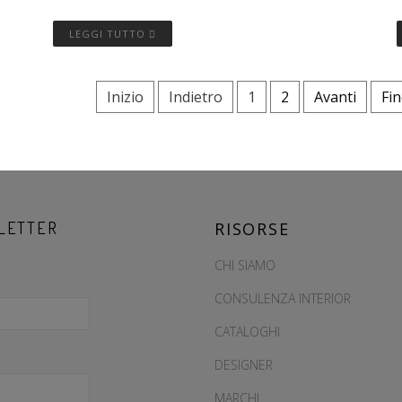
LEGGI TUTTO
Inizio
Indietro
1
2
Avanti
Fi
LETTER
RISORSE
CHI SIAMO
CONSULENZA INTERIOR
CATALOGHI
DESIGNER
MARCHI