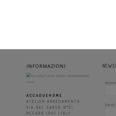
INFORMAZIONI
NEWS
Nome
ACCADUEHOME
ATELIER ARREDAMENTO
Email
VIA DEL CARSO N°21
PESARO (PU) ITALY