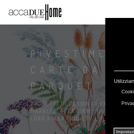
RIVESTIMENTI
CARTE DA PAR
PARQUET
PRODOTTI DI DESIGN IN OFFERTA: A
MAXALTO, FLEXFORM, MOOOI. BIANC
LORO PIANA, SOCIETY LIMONTA. IL