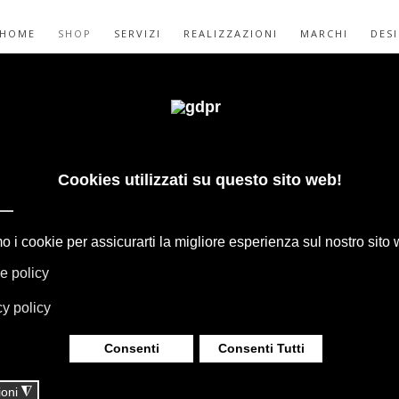
HOME
SHOP
SERVIZI
REALIZZAZIONI
MARCHI
DES
 LUSSUOSI:
ATI, MOSAICI E
GAPE, BOFFI, B&B ITALIA, DE PADOVA,
HERIA, TAPPETI E TESSUTI MISSONI,
LUMINAZIONE DAVIDE GROPPI OLUCE.