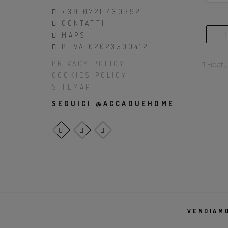
+39 0721 430392
CONTATTI
MAPS
P.IVA 02023500412
PRIVACY POLICY
Fidati
COOKIES POLICY
SITEMAP
SEGUICI @ACCADUEHOME
VENDIAMO