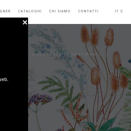
IGNER
CATALOGHI
CHI SIAMO
CONTATTI
IT
SEI QUI:
HOME
|
SHOP
|
RIVESTIMENTI