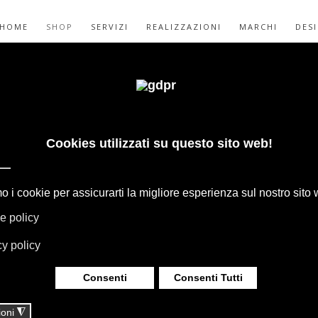
HOME
SHOP
SERVIZI
REALIZZAZIONI
MARCHI
DES
EDITION CARTA
TESSUTI - SHOP
GAPE, BOFFI, B&B ITALIA, DE PADOVA,
HERIA, TAPPETI E TESSUTI MISSONI,
LUMINAZIONE DAVIDE GROPPI OLUCE.