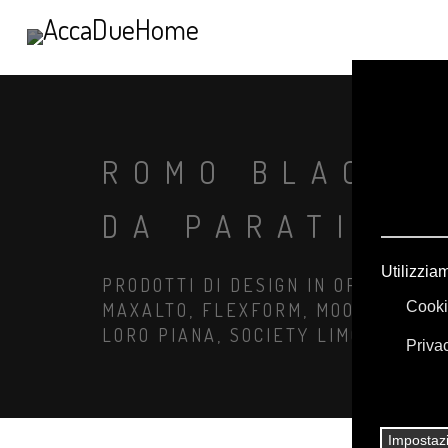
ROMO BLACK 
DA PARATI E 
PRODOTTI DI DESIGN IN OFFERTA: A
MAXALTO, FLEXFORM, MOOOI. BIANC
LORO PIANA, SOCIETY LIMONTA. IL