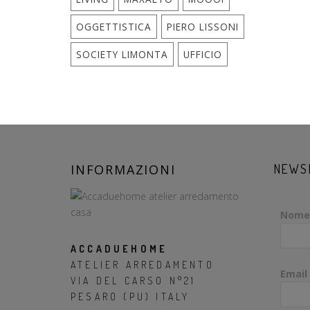
OGGETTISTICA
PIERO LISSONI
SOCIETY LIMONTA
UFFICIO
INFORMAZIONI
NEWS
Nome
ACCADUEHOME
ATELIER ARREDAMENTO
Email
VIA DEL CARSO N°21
PESARO (PU) ITALY