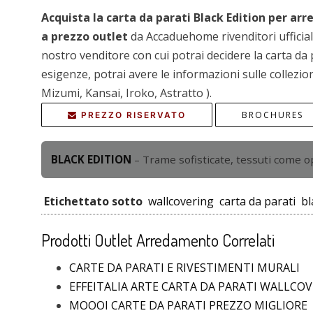
Acquista la carta da parati Black Edition per a
a prezzo outlet
da Accaduehome rivenditori ufficial
nostro venditore con cui potrai decidere la carta da p
esigenze, potrai avere le informazioni sulle collezion
Mizumi, Kansai, Iroko, Astratto ).
BROCHURES
PREZZO RISERVATO
BLACK EDITION
– Trame sofisticate, tessuti come op
Etichettato sotto
wallcovering
carta da parati
bl
Prodotti Outlet Arredamento Correlati
CARTE DA PARATI E RIVESTIMENTI MURALI
EFFEITALIA ARTE CARTA DA PARATI WALLCOV
MOOOI CARTE DA PARATI PREZZO MIGLIORE