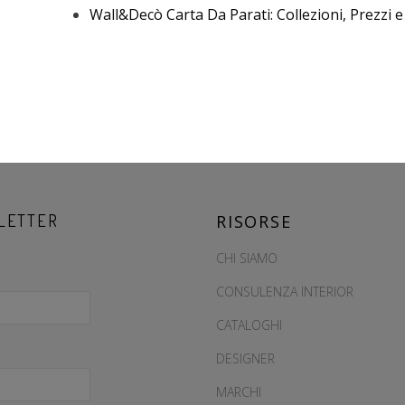
Wall&Decò Carta Da Parati: Collezioni, Prezzi 
LETTER
RISORSE
CHI SIAMO
CONSULENZA INTERIOR
CATALOGHI
DESIGNER
MARCHI