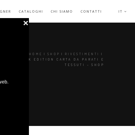
IGNER
CATALOGHI
CHI SIAMO
CONTATTI
IT
SEI QUI:
HOME
|
SHOP
|
RIVESTIMENTI
|
ROMO BLACK EDITION CARTA DA PARATI E
TESSUTI - SHOP