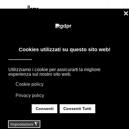
IT
EFFEITALIA ARTE CARTA DA PARATI
WALLCOVERING - SHOP
PRODOTTI DI DESIGN IN OFFERTA: AGAPE,
BOFFI, B&B ITALIA, DE PADOVA, MAXALTO,
FLEXFORM, MOOOI. BIANCHERIA, TAPPETI E
TESSUTI MISSONI, LORO PIANA, SOCIETY
LIMONTA. ILLUMINAZIONE DAVIDE GROPPI
OLUCE.
SEI QUI:
HOME
|
SHOP
|
RIVESTIMENTI
|
EFFEITALIA ARTE CARTA DA PARATI
WALLCOVERING - SHOP