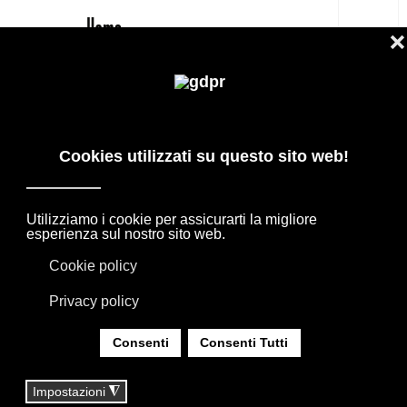
IT
MUTINA: CERAMICHE E PIASTRELLE
DI DESIGN PER INTERNI ED ESTERNI
I MARCHI SELEZIONATI DEL DESIGN
INTERNAZIONALE PER PROGETTI
D’ARREDO, ACCOMPAGNATI DALLA
CONSULENZA DEL NOSTRO TEAM.
SEI QUI:
HOME
|
MARCHI
|
MARCHI ARREDAMENTO
|
MUTINA: CERAMICHE E PIASTRELLE DI DESIGN
PER INTERNI ED ESTERNI