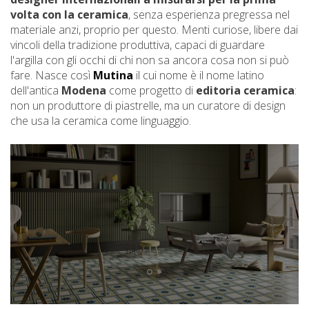
volta con la ceramica
, senza esperienza pregressa nel
materiale anzi, proprio per questo. Menti curiose, libere dai
vincoli della tradizione produttiva, capaci di guardare
l'argilla con gli occhi di chi non sa ancora cosa non si può
fare. Nasce così
Mutina
il cui nome è il nome latino
dell'antica
Modena
come progetto di
editoria ceramica
:
non un produttore di piastrelle, ma un curatore di design
che usa la ceramica come linguaggio.