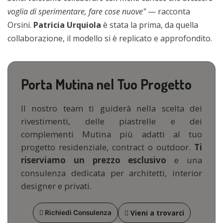
voglia di sperimentare, fare cose nuove"
— racconta
Orsini.
Patricia Urquiola
è stata la prima, da quella
collaborazione, il modello si è replicato e approfondito.
Porta Mutina nel Tuo Progetto
Il nostro team ti guiderà nella scelta dei
rivestimenti, delle piastrelle e dei
complementi Mutina più adatti al tuo
progetto residenziale, contract o outdoor.
Ti
riserviamo un prezzo esclusivo
e una
consulenza dedicata per architetti, interior
designer e privati.
Vieni a trovarci
Richiedi Consulenza