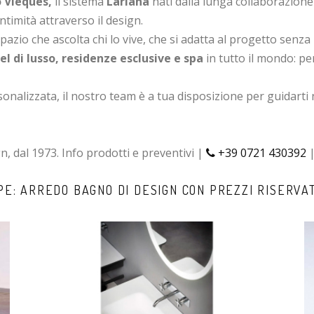
 Vieques,
il sistema
Lariana
nati dalla lunga collaborazione 
timità attraverso il design.
spazio che ascolta chi lo vive, che si adatta al progetto senza
el di lusso, residenze esclusive e spa
in tutto il mondo: 
lizzata, il nostro team è a tua disposizione per guidarti ne
n, dal 1973. Info prodotti e preventivi |
+39 0721 430392
PE: ARREDO BAGNO DI DESIGN CON PREZZI RISERVA