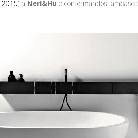
a 2015
) a
Neri&Hu
e confermandosi ambascia