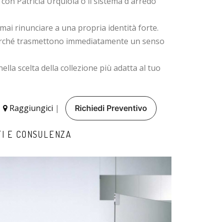
con Patricia Urquiola o il sistema d'arredo
 mai rinunciare a una propria identità forte.
perché trasmettono immediatamente un senso
lla scelta della collezione più adatta al tuo
|
Raggiungici
|
Richiedi Preventivo
TI E CONSULENZA