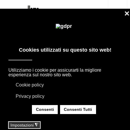
IT
AGAPE SOLID SPECCHIO BAGNO
PREZZO OUTLET SHOP
PRODOTTI DI DESIGN IN OFFERTA: AGAPE,
BOFFI, B&B ITALIA, DE PADOVA, MAXALTO,
FLEXFORM, MOOOI. BIANCHERIA, TAPPETI E
TESSUTI MISSONI, LORO PIANA, SOCIETY
LIMONTA. ILLUMINAZIONE DAVIDE GROPPI
OLUCE.
SEI QUI:
HOME
|
SHOP
|
SPECCHI
|
AGAPE SOLID SPECCHIO BAGNO PREZZO OUTLET
SHOP