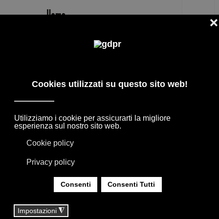
IT
MOOOI
PRODOTTI DI DESIGN, PREZZI RISERVATI E
CONSULENZA: ADL, AGAPE, BOFFI, B&B
ITALIA, DE PADOVA, MAXALTO, FLEXFORM,
MOOOI, TAPPETI E TESSUTI MISSONI, LORO
PIANA, SOCIETY LIMONTA. ILLUMINAZIONE
DAVIDE GROPPI OLUCE.
SEI QUI:
HOME
|
TAG
|
MOOOI