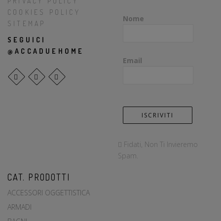
PRIVACY POLICY
COOKIES POLICY
Nome
SITEMAP
SEGUICI
@ACCADUEHOME
Email
Fidati, Non Ti Invieremo
Spam.
CAT. PRODOTTI
ACCESSORI OGGETTISTICA
ARMADI