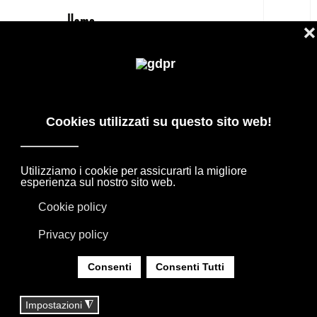
IT
ARREDO BAGNO DI DESIGN: MOBILI,
LAVABI E VASCHE DI ALTA GAMMA
PRODOTTI DI DESIGN IN OFFERTA: AGAPE,
BOFFI, B&B ITALIA, DE PADOVA, MAXALTO,
FLEXFORM, MOOOI. BIANCHERIA, TAPPETI E
TESSUTI MISSONI, LORO PIANA, SOCIETY
LIMONTA. ILLUMINAZIONE DAVIDE GROPPI
OLUCE.
SEI QUI:
HOME
|
SHOP
|
BAGNI