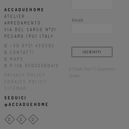
ACCADUEHOME
ATELIER
Email
ARREDAMENTO
VIA DEL CARSO N°21
PESARO (PU) ITALY
+39 0721 430392
CONTATTI
MAPS
P.IVA 02023500412
Fidati, Non Ti Invieremo
PRIVACY POLICY
Spam.
COOKIES POLICY
SITEMAP
SEGUICI
@ACCADUEHOME