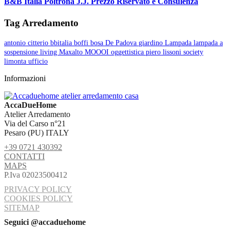
B&B Italia Poltrona J.J. Prezzo Riservato e Consulenza
Tag Arredamento
antonio citterio
bbitalia
boffi
bosa
De Padova
giardino
Lampada
lampada a
sospensione
living
Maxalto
MOOOI
oggettistica
piero lissoni
society
limonta
ufficio
Informazioni
AccaDueHome
Atelier Arredamento
Via del Carso n°21
Pesaro (PU) ITALY
+39 0721 430392
CONTATTI
MAPS
P.Iva 02023500412
PRIVACY POLICY
COOKIES POLICY
SITEMAP
Seguici @accaduehome