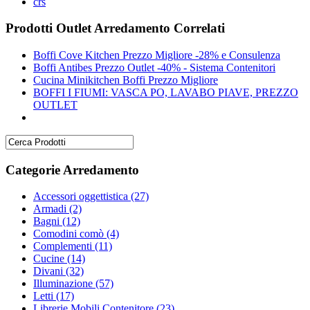
crs
Prodotti Outlet Arredamento Correlati
Boffi Cove Kitchen Prezzo Migliore -28% e Consulenza
Boffi Antibes Prezzo Outlet -40% - Sistema Contenitori
Cucina Minikitchen Boffi Prezzo Migliore
BOFFI I FIUMI: VASCA PO, LAVABO PIAVE, PREZZO
OUTLET
Categorie Arredamento
Accessori oggettistica
(27)
Armadi
(2)
Bagni
(12)
Comodini comò
(4)
Complementi
(11)
Cucine
(14)
Divani
(32)
Illuminazione
(57)
Letti
(17)
Librerie Mobili Contenitore
(23)