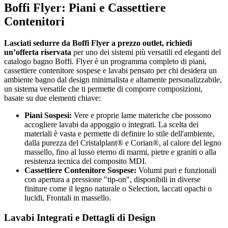
Boffi Flyer: Piani e Cassettiere
Contenitori
Lasciati sedurre da Boffi Flyer a prezzo outlet, richiedi
un’offerta riservata
per uno dei sistemi più versatili ed eleganti del
catalogo bagno Boffi. Flyer è un programma completo di piani,
cassettiere contenitore sospese e lavabi pensato per chi desidera un
ambiente bagno dal design minimalista e altamente personalizzabile,
un sistema versatile che ti permette di comporre composizioni,
basate su due elementi chiave:
Piani Sospesi:
Vere e proprie lame materiche che possono
accogliere lavabi da appoggio o integrati. La scelta dei
materiali è vasta e permette di definire lo stile dell'ambiente,
dalla purezza del Cristalplant® e Corian®, al calore del legno
massello, fino al lusso eterno di marmi, pietre e graniti o alla
resistenza tecnica del composito MDI.
Cassettiere Contenitore Sospese:
Volumi puri e funzionali
con apertura a pressione "tip-on", disponibili in diverse
finiture come il legno naturale o Selection, laccati opachi o
lucidi, Frontali in massello.
Lavabi Integrati e Dettagli di Design