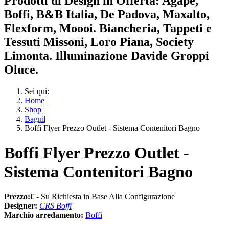
Prodotti di Design in Offerta: Agape,
Boffi, B&B Italia, De Padova, Maxalto,
Flexform, Moooi. Biancheria, Tappeti e
Tessuti Missoni, Loro Piana, Society
Limonta. Illuminazione Davide Groppi
Oluce.
Sei qui:
Home
|
Shop
|
Bagni
|
Boffi Flyer Prezzo Outlet - Sistema Contenitori Bagno
Boffi Flyer Prezzo Outlet -
Sistema Contenitori Bagno
Prezzo:€
- Su Richiesta in Base Alla Configurazione
Designer:
CRS Boffi
Marchio arredamento:
Boffi