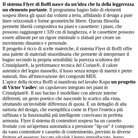
Il sistema Flyer di Boffi nasce da un'idea che fa della leggerezza
un elemento portante
. Il programma bagno fatto di elementi
sospesi libera gli spazi dai volumi a terra, affidando il design a pure
linee orizzontali e forme geometriche libere. Questa filosofia
permette libertà compositiva tra piani e cassettiere: i piani, che
possono raggiungere i 320 cm di lunghezza, e le cassettiere possono
essere allineati per un rigore minimale o sfalsati per creare un
movimento dinamico e personale.
Il progetto è ricco di scelte materiche, il sistema Flyer di Boffi offre
una palette di materiali straordinaria che permette di interpretare il
bagno secondo la propria sensibilità: la purezza scultorea del
Cristalplant®, la performance tecnica del Corian®, il calore
autentico del legno massello, il lusso senza tempo di marmi e pietre
naturali, fino all'innovazione dei compositi MDI.
L'apice della ricerca Boffi si manifesta nel lavabo Kupa
un progetto
di Victor Vasilev
: un capolavoro integrato nei piani in
Cristalplant®. Il suo bacino è modellato con altezze interne
differenti, un gesto poetico che nasconde lo scarico alla vista,
sfruttando un'invisibile differenza di quota. È un dettaglio di alta
sartoria del design, che esemplifica come in Flyer l'estetica più
raffinata e la funzionalità più intelligente convivano in perfetta
armonia. Flyer il sistema di contenitori sospeso ha un cassetto
frontale con un'apertura automatica a pressione "tip-on" è composto
da vano contenitore e cassetto di contenimento, previsto in diverse
finiture ed essenze: laccato silcolak,l legno impiallaciato, legno