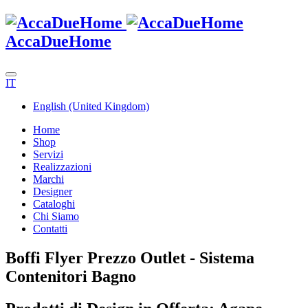
AccaDueHome
IT
English (United Kingdom)
Home
Shop
Servizi
Realizzazioni
Marchi
Designer
Cataloghi
Chi Siamo
Contatti
Boffi Flyer Prezzo Outlet - Sistema
Contenitori Bagno