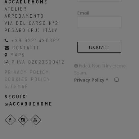
ACCADUEHOME
ATELIER
Email
ARREDAMENTO
VIA DEL CARSO N°21
PESARO (PU) ITALY
+39 0721 430392
CONTATTI
MAPS
P.IVA 02023500412
Fidati, Non Ti Invieremo
PRIVACY POLICY
Spam.
COOKIES POLICY
Privacy Policy
*
SITEMAP
SEGUICI
@ACCADUEHOME