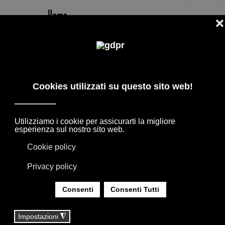
IT
CRS BOFFI | DE PADOVA DESIGNER
I MIGLIORI DESIGNERS + ARCHITETTI, LE
COLLABORAZIONI CON I BRAND
D'ARREDAMENTO CASA. I PRODOTTI
NASCONO DALL'INCONTRO CON I DESIGNER
INTERNAZIONALI, GRAZIE ALLA LORO
ESPERIENZA DANNO VITA A COLLEZIONI
APPREZZATE IN TUTTO IL MONDO.
SEI QUI:
HOME
|
DESIGNER
|
DESIGNERS
|
CRS BOFFI | DE PADOVA DESIGNER