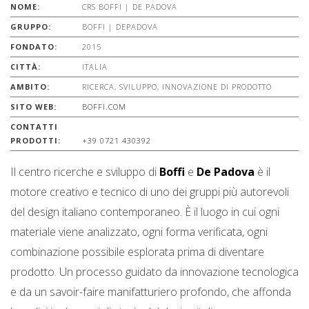
NOME:
CRS BOFFI | DE PADOVA
GRUPPO:
BOFFI | DEPADOVA
FONDATO:
2015
CITTÀ:
ITALIA
AMBITO:
RICERCA, SVILUPPO, INNOVAZIONE DI PRODOTTO
SITO WEB:
BOFFI.COM
CONTATTI
PRODOTTI:
+39 0721 430392
Il centro ricerche e sviluppo di
Boffi
e
De Padova
è il
motore creativo e tecnico di uno dei gruppi più autorevoli
del design italiano contemporaneo. È il luogo in cui ogni
materiale viene analizzato, ogni forma verificata, ogni
combinazione possibile esplorata prima di diventare
prodotto. Un processo guidato da innovazione tecnologica
e da un savoir-faire manifatturiero profondo, che affonda