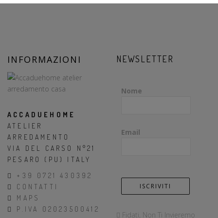
INFORMAZIONI
NEWSLETTER
Nome
ACCADUEHOME
ATELIER
Email
ARREDAMENTO
VIA DEL CARSO N°21
PESARO (PU) ITALY
+39 0721 430392
CONTATTI
MAPS
P.IVA 02023500412
Fidati, Non Ti Invieremo