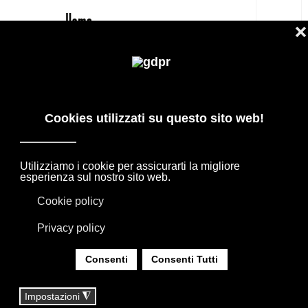
IT
BOFFI LOTUS SPECCHIO BAGNO
PREZZO OUTLET
PRODOTTI DI DESIGN IN OFFERTA: AGAPE,
BOFFI, B&B ITALIA, DE PADOVA, MAXALTO,
FLEXFORM, MOOOI. BIANCHERIA, TAPPETI E
TESSUTI MISSONI, LORO PIANA, SOCIETY
LIMONTA. ILLUMINAZIONE DAVIDE GROPPI
OLUCE.
SEI QUI:
HOME
|
SHOP
|
SPECCHI
|
BOFFI LOTUS SPECCHIO BAGNO PREZZO OUTLET