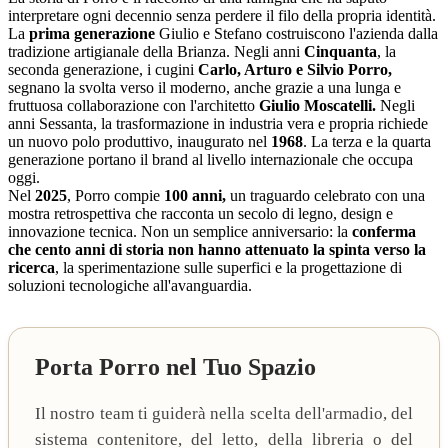
interpretare ogni decennio senza perdere il filo della propria identità.
La
prima generazione
Giulio e Stefano costruiscono l'azienda dalla
tradizione artigianale della Brianza. Negli anni
Cinquanta
, la
seconda generazione, i cugini
Carlo, Arturo e Silvio Porro,
segnano la svolta verso il moderno, anche grazie a una lunga e
fruttuosa collaborazione con l'architetto
Giulio Moscatelli.
Negli
anni Sessanta, la trasformazione in industria vera e propria richiede
un nuovo polo produttivo, inaugurato nel
1968
. La terza e la quarta
generazione portano il brand al livello internazionale che occupa
oggi.
Nel
2025
, Porro compie
100 anni,
un traguardo celebrato con una
mostra retrospettiva che racconta un secolo di legno, design e
innovazione tecnica. Non un semplice anniversario: la
conferma
che cento anni di storia non hanno attenuato la spinta verso la
ricerca
, la sperimentazione sulle superfici e la progettazione di
soluzioni tecnologiche all'avanguardia.
Porta Porro nel Tuo Spazio
Il nostro team ti guiderà nella scelta dell'armadio, del
sistema contenitore, del letto, della libreria o del