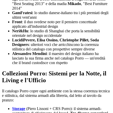
"Best Seating 2013" e della madia
Mikado
, "Best Furniture
2014"
GamFratesi
: lo studio danese-italiano tra i più premiati degli
ultimi vent'anni
Front
: il duo svedese noto per il pensiero concettuale
applicato all'industrial design
Neri&Hu
: lo studio di Shanghai che porta la sensibilità
orientale nel design occidentale
LucidiPevere, Elisa Ossino, Christophe Pillet, Soda
Designers
: ulteriori voci che arricchiscono la coerenza
stilistica del catalogo con prospettive sempre diverse
Alessandro Mendini
: il maestro del design italiano ha
lasciato la sua firma anche nel catalogo Porro — un'eredità
che il brand custodisce con rispetto
Collezioni Porro: Sistemi per la Notte, il
Living e l'Ufficio
Il catalogo Porro copre ogni ambiente con la stessa coerenza tecnica
e stilistica, dal sistema armadi alla libreria, dal letto al tavolo da
pranzo:
Storage
(Piero Lissoni + CRS Porro): il sistema armadi-