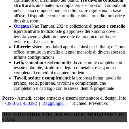
contenitore di riferimento del brand.
Tre diverse concezioni
strutturali
: ante battenti, complanari e scorrevoli, combinabili
nella stessa composizione per ottimizzare ogni zona in base
all'uso. Disponibile come armadio, cabina armadio, boiserie e
dressing room
Origata
(Nao Tamura, 2024): collezione di
panca e consolle
ispirata all'arte tradizionale giapponese del kimono dove il
tessuto viene tagliato in linee rette da un unico rotolo per
evitare qualsiasi scarto
Librerie
: sistemi modulari aperti e chiusi per il living e l'home
office, strutture in metallo e legno, mensole di diversi spessori,
infinite configurazioni
Letti, comodini e sistemi notte
: la zona notte completa con
testate imbottite, strutture in legno o metallo, e la gamma
completa di comodini e contenitori letto
Tavoli, sedute e complementi
: la proposta living, tavoli da
pranzo, sedie, poltrone, tavolini e complementi che
completano il catalogo con la stessa identità progettuale
Porro
- Armadi, cabine armadio e sistemi contenitore di design. Info
|
+39 0721 430392
|
Raggiungici
|
Richiedi Preventivo
ACCADUEHOME ATELIER NEGOZIO ARREDAMENTO
CASA