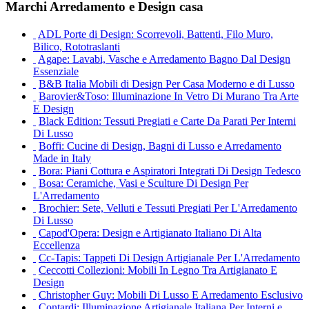
Marchi Arredamento e Design casa
ADL Porte di Design: Scorrevoli, Battenti, Filo Muro,
Bilico, Rototraslanti
Agape: Lavabi, Vasche e Arredamento Bagno Dal Design
Essenziale
B&B Italia Mobili di Design Per Casa Moderno e di Lusso
Barovier&Toso: Illuminazione In Vetro Di Murano Tra Arte
E Design
Black Edition: Tessuti Pregiati e Carte Da Parati Per Interni
Di Lusso
Boffi: Cucine di Design, Bagni di Lusso e Arredamento
Made in Italy
Bora: Piani Cottura e Aspiratori Integrati Di Design Tedesco
Bosa: Ceramiche, Vasi e Sculture Di Design Per
L'Arredamento
Brochier: Sete, Velluti e Tessuti Pregiati Per L'Arredamento
Di Lusso
Capod'Opera: Design e Artigianato Italiano Di Alta
Eccellenza
Cc-Tapis: Tappeti Di Design Artigianale Per L'Arredamento
Ceccotti Collezioni: Mobili In Legno Tra Artigianato E
Design
Christopher Guy: Mobili Di Lusso E Arredamento Esclusivo
Contardi: Illuminazione Artigianale Italiana Per Interni e