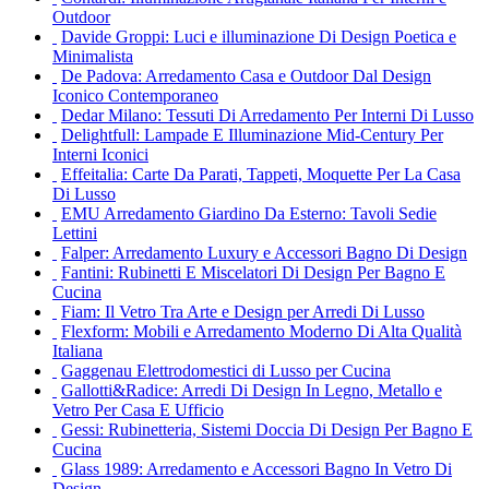
Outdoor
Davide Groppi: Luci e illuminazione Di Design Poetica e
Minimalista
De Padova: Arredamento Casa e Outdoor Dal Design
Iconico Contemporaneo
Dedar Milano: Tessuti Di Arredamento Per Interni Di Lusso
Delightfull: Lampade E Illuminazione Mid-Century Per
Interni Iconici
Effeitalia: Carte Da Parati, Tappeti, Moquette Per La Casa
Di Lusso
EMU Arredamento Giardino Da Esterno: Tavoli Sedie
Lettini
Falper: Arredamento Luxury e Accessori Bagno Di Design
Fantini: Rubinetti E Miscelatori Di Design Per Bagno E
Cucina
Fiam: Il Vetro Tra Arte e Design per Arredi Di Lusso
Flexform: Mobili e Arredamento Moderno Di Alta Qualità
Italiana
Gaggenau Elettrodomestici di Lusso per Cucina
Gallotti&Radice: Arredi Di Design In Legno, Metallo e
Vetro Per Casa E Ufficio
Gessi: Rubinetteria, Sistemi Doccia Di Design Per Bagno E
Cucina
Glass 1989: Arredamento e Accessori Bagno In Vetro Di
Design