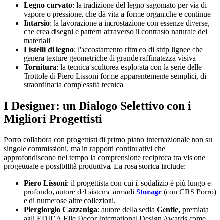
Legno curvato
: la tradizione del legno sagomato per via di
vapore o pressione, che dà vita a forme organiche e continue
Intarsio
: la lavorazione a incrostazione con essenze diverse,
che crea disegni e pattern attraverso il contrasto naturale dei
materiali
Listelli di legno
: l'accostamento ritmico di strip lignee che
genera texture geometriche di grande raffinatezza visiva
Tornitura
: la tecnica scultorea esplorata con la serie delle
Trottole di Piero Lissoni forme apparentemente semplici, di
straordinaria complessità tecnica
I Designer: un Dialogo Selettivo con i
Migliori Progettisti
Porro collabora con progettisti di primo piano internazionale non su
singole commissioni, ma in rapporti continuativi che
approfondiscono nel tempo la comprensione reciproca tra visione
progettuale e possibilità produttiva. La rosa storica include:
Piero Lissoni
: il progettista con cui il sodalizio è più lungo e
profondo, autore del sistema armadi
Storage
(con CRS Porro)
e di numerose altre collezioni.
Piergiorgio Cazzaniga
: autore della sedia
Gentle,
premiata
agli EDIDA Elle Decor International Design Awards come