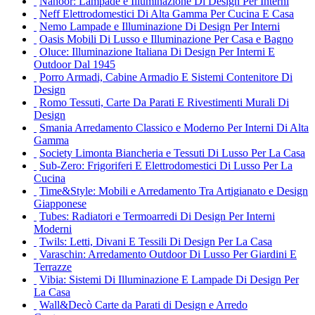
Nahoor: Lampade e Illuminazione Di Design Per Interni
Neff Elettrodomestici Di Alta Gamma Per Cucina E Casa
Nemo Lampade e Illuminazione Di Design Per Interni
Oasis Mobili Di Lusso e Illuminazione Per Casa e Bagno
Oluce: Illuminazione Italiana Di Design Per Interni E
Outdoor Dal 1945
Porro Armadi, Cabine Armadio E Sistemi Contenitore Di
Design
Romo Tessuti, Carte Da Parati E Rivestimenti Murali Di
Design
Smania Arredamento Classico e Moderno Per Interni Di Alta
Gamma
Society Limonta Biancheria e Tessuti Di Lusso Per La Casa
Sub-Zero: Frigoriferi E Elettrodomestici Di Lusso Per La
Cucina
Time&Style: Mobili e Arredamento Tra Artigianato e Design
Giapponese
Tubes: Radiatori e Termoarredi Di Design Per Interni
Moderni
Twils: Letti, Divani E Tessili Di Design Per La Casa
Varaschin: Arredamento Outdoor Di Lusso Per Giardini E
Terrazze
Vibia: Sistemi Di Illuminazione E Lampade Di Design Per
La Casa
Wall&Decò Carte da Parati di Design e Arredo