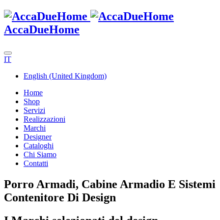
AccaDueHome
IT
English (United Kingdom)
Home
Shop
Servizi
Realizzazioni
Marchi
Designer
Cataloghi
Chi Siamo
Contatti
Porro Armadi, Cabine Armadio E Sistemi
Contenitore Di Design