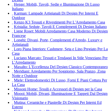
Henge: Mobili, Tavoli, Sedie e Illuminazione Di Lusso
Italiano
Karman: Lampade Artigianali Di Design Per Interni E
Outdoor
Kenzo K3 Tessuti e Rivestimenti Per L'Arredamento Casa
Kristalia: Sedute, Tavoli E Complementi Di Design Italiano
Ligne Roset: Mobili Arredamento Casa Moderno Di Design
Francese
Longhi: Divani, Porte, Complementi d'Arredo, Luxury e
Artigianali
Loro Piana Interiors: Cashmere, Seta e Lino Pregiato Per La
Casa
Luciano Marcato: Tessuti e Tendaggi In Stile Veneziano Per
L'Arredamento
Maxalto: L'Eccellenza Del Design Classico Contemporaneo
Meridiani: Arredamento Per Soggiorno, Sala Pranzo, Zona
Notte e Outdoor
Miele: Elettrodomestici Di Lusso, Forni E Piani Cottura Per
La Casa
Missoni Home: Tessili e Accessori di Design per la Casa
Moooi: Mobili, Divani, Illuminazione E Tappeti Dal Design
Visionario
Mutina: Ceramiche e Piastrelle Di Design Per Interni Ed
Esterni