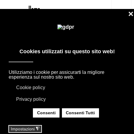
IT
KARMAN: LAMPADE ARTIGIANALI DI
DESIGN PER INTERNI E OUTDOOR
I MARCHI SELEZIONATI DEL DESIGN
INTERNAZIONALE PER PROGETTI
D’ARREDO, ACCOMPAGNATI DALLA
CONSULENZA DEL NOSTRO TEAM.
SEI QUI:
HOME
|
MARCHI
|
MARCHI ARREDAMENTO
|
KARMAN: LAMPADE ARTIGIANALI DI DESIGN PER
INTERNI E OUTDOOR