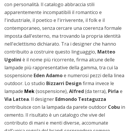
con personalità. Il catalogo abbraccia stili
apparentemente incompatibili il romantico e
l'industriale, il poetico e l'irriverente, il folk e il
contemporaneo, senza cercare una coerenza formale
imposta dall'esterno, ma trovando la propria identità
nell'eclettismo dichiarato. Tra i designer che hanno
contribuito a costruire questo linguaggio,
Matteo
Ugolini
è il nome più ricorrente, firma alcune delle
lampade più rappresentative della gamma, tra cui la
sospensione
Eden Adamo
e numerosi pezzi della linea
outdoor. Lo studio
Bizzarri Design
firma invece le
lampade
Mek
(sospensione),
Alfred
(da terra),
Pirla
e
Via Lattea
. Il designer
Edmondo Testaguzza
contribuisce con la lampada da parete outdoor
Cobu
in
cemento. Il risultato è un catalogo che vive del
contributo di mani e menti diverse, accomunate
dall'unica regola del brand: sorprendere sempre.