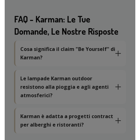
FAQ - Karman: Le Tue
Domande, Le Nostre Risposte
Cosa significa il claim "Be Yourself" di
Karman?
Le lampade Karman outdoor
resistono alla pioggia e agli agenti
atmosferici?
Karman è adatta a progetti contract
per alberghi e ristoranti?