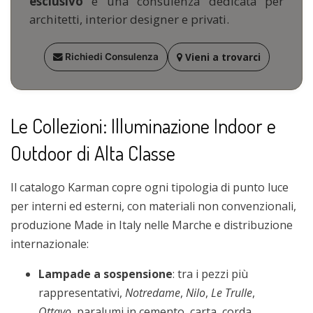
esclusivo
e una consulenza dedicata per
architetti, interior designer e privati.
Vieni a trovarci
Richiedi Consulenza
Le Collezioni: Illuminazione Indoor e
Outdoor di Alta Classe
Il catalogo Karman copre ogni tipologia di punto luce
per interni ed esterni, con materiali non convenzionali,
produzione Made in Italy nelle Marche e distribuzione
internazionale:
Lampade a sospensione
: tra i pezzi più
rappresentativi,
Notredame
,
Nilo
,
Le Trulle
,
Ottavo
, paralumi in cemento, carta, corda,