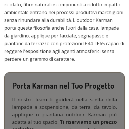
riciclato, fibre naturali e componenti a ridotto impatto
ambientale entrano nei processi produttivi marchigiani
senza rinunciare alla durabilità. L'outdoor Karman
porta questa filosofia anche fuori dalla casa, lampade
da giardino, applique per facciate, segnapasso e
piantane da terrazzo con protezioni IP44–IP65 capaci di
reggere l'esposizione agli agenti atmosferici senza
perdere un grammo di carattere.
Porta Karman nel Tuo Progetto
Il nostro team ti guiderà nella scelta della
lampada a sospensione, da terra, da tavolo,
applique o piantana outdoor Karman più
adatta al tuo spazio.
Ti riserviamo un prezzo