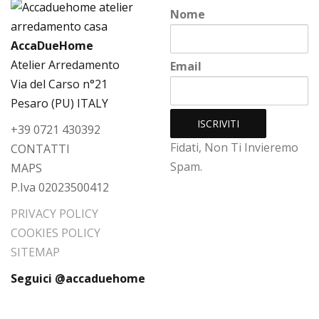
Nome
AccaDueHome
Atelier Arredamento
Email
Via del Carso n°21
Pesaro (PU) ITALY
+39 0721 430392
Fidati, Non Ti Invieremo
CONTATTI
Spam.
MAPS
P.Iva 02023500412
PRIVACY POLICY
COOKIES POLICY
SITEMAP
Seguici @accaduehome