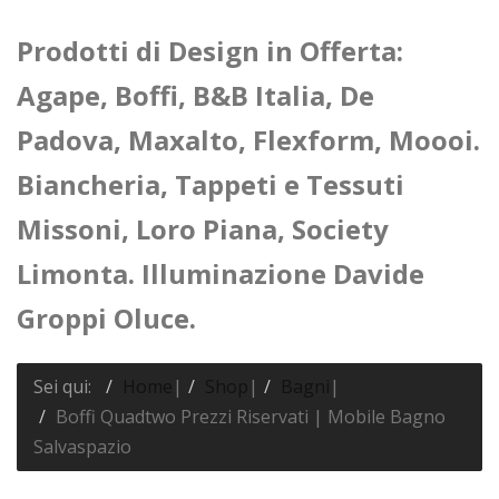
Prodotti di Design in Offerta:
Agape, Boffi, B&B Italia, De
Padova, Maxalto, Flexform, Moooi.
Biancheria, Tappeti e Tessuti
Missoni, Loro Piana, Society
Limonta. Illuminazione Davide
Groppi Oluce.
Sei qui:
Home
|
Shop
|
Bagni
|
Boffi Quadtwo Prezzi Riservati | Mobile Bagno
Salvaspazio