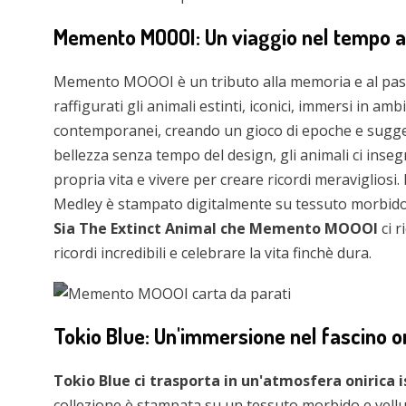
Memento MOOOI: Un viaggio nel tempo at
Memento MOOOI è un tributo alla memoria e al pas
raffigurati gli animali estinti, iconici, immersi in amb
contemporanei, creando un gioco di epoche e sugges
bellezza senza tempo del design, gli animali ci in
propria vita e vivere per creare ricordi meraviglio
Medley è stampato digitalmente su tessuto morbido a
Sia The Extinct Animal che Memento MOOOI
ci 
ricordi incredibili e celebrare la vita finchè dura.
Tokio Blue: Un'immersione nel fascino o
Tokio Blue ci trasporta in un'atmosfera onirica i
collezione è stampata su un tessuto morbido e vellu