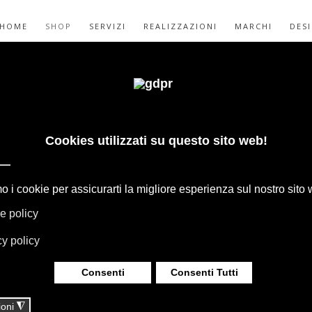
HOME
SHOP
SERVIZI
REALIZZAZIONI
MARCHI
DES
DA PARATI
M
IORE
GAPE, BOFFI, B&B ITALIA, DE PADOVA,
HERIA, TAPPETI E TESSUTI MISSONI,
LUMINAZIONE DAVIDE GROPPI OLUCE.