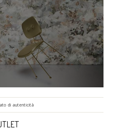
to di autenticità
UTLET