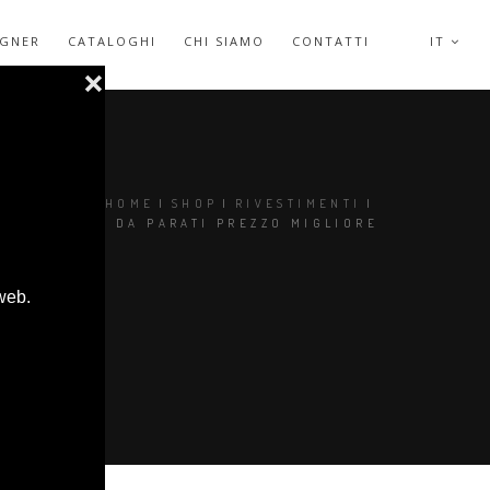
IGNER
CATALOGHI
CHI SIAMO
CONTATTI
IT
SEI QUI:
HOME
|
SHOP
|
RIVESTIMENTI
|
OOOI CARTE DA PARATI PREZZO MIGLIORE