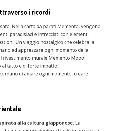
traverso i ricordi
sato. Nella carta da parati Memento, vengono
ienti paradisiaci e intrecciati con elementi
tioni. Un viaggio nostalgico che celebra la
segnano ad apprezzare ogni momento della
si. Il rivestimento murale Memento Moooi
l tatto e di forte impatto.
ricordano di amare ogni momento, creare
rientale
spirata alla cultura giapponese.
La
tato, una texture denim si fonde in un vortice