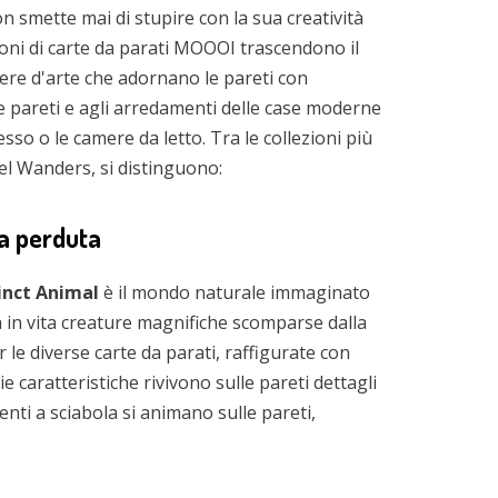
n smette mai di stupire con la sua creatività
zioni di carte da parati MOOOI trascendono il
ere d'arte che adornano le pareti con
lle pareti e agli arredamenti delle case moderne
esso o le camere da letto. Tra le collezioni più
el Wanders, si distinguono:
za perduta
tinct Animal
è il mondo naturale immaginato
ta in vita creature magnifiche scomparse dalla
 le diverse carte da parati, raffigurate con
rie caratteristiche rivivono sulle pareti dettagli
enti a sciabola si animano sulle pareti,