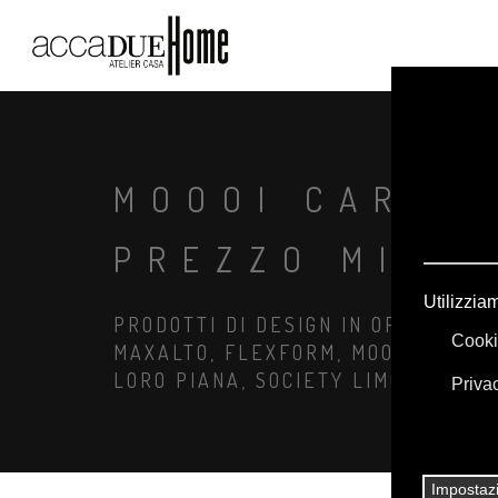
MOOOI CARTE 
PREZZO MIGL
PRODOTTI DI DESIGN IN OFFERTA: A
MAXALTO, FLEXFORM, MOOOI. BIANC
LORO PIANA, SOCIETY LIMONTA. IL