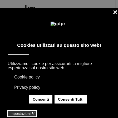
IT
ADL
PRODOTTI DI DESIGN, PREZZI RISERVATI E
CONSULENZA: ADL, AGAPE, BOFFI, B&B
ITALIA, DE PADOVA, MAXALTO, FLEXFORM,
MOOOI, TAPPETI E TESSUTI MISSONI, LORO
PIANA, SOCIETY LIMONTA. ILLUMINAZIONE
DAVIDE GROPPI OLUCE.
SEI QUI:
HOME
|
TAG
|
ADL