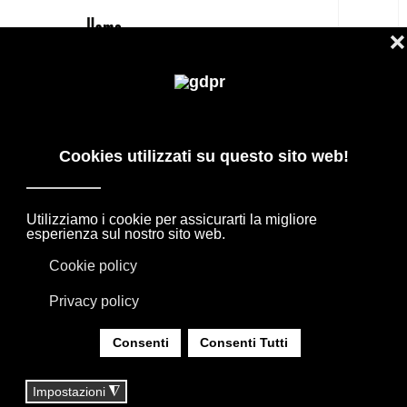
IT
DIVANO COCÙN DI B&B ITALIA
PREZZO OUTLET -30% BY A.
CITTERIO
PRODOTTI DI DESIGN IN OFFERTA: AGAPE,
BOFFI, B&B ITALIA, DE PADOVA, MAXALTO,
FLEXFORM, MOOOI. BIANCHERIA, TAPPETI E
TESSUTI MISSONI, LORO PIANA, SOCIETY
LIMONTA. ILLUMINAZIONE DAVIDE GROPPI
OLUCE.
SEI QUI:
HOME
|
SHOP
|
DIVANI
|
DIVANO COCÙN DI B&B ITALIA PREZZO OUTLET
-30% BY A. CITTERIO