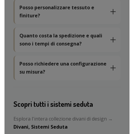
Posso personalizzare tessuto e
finiture?
Quanto costa la spedizione e quali
sono i tempi di consegna?
Posso richiedere una configurazione
su misura?
Scopri tutti i sistemi seduta
Esplora l'intera collezione divani di design →
Divani, Sistemi Seduta