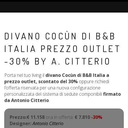
DIVANO COCÙN DI B&B
ITALIA PREZZO OUTLET
-30% BY A. CITTERIO
Porta nel tuo living il
divano Cocùn di B&B Italia a
prezzo outlet, scontato del 30%
oppure richiedi
l’offerta riservata per una nuova configurazione
personalizzata del sistema di sedute componibili
firmato
da Antonio Citterio
.
Prezzo:€ 11.158
ora in offerta:
€ 7.810
-30%
Designer:
Antonio Citterio