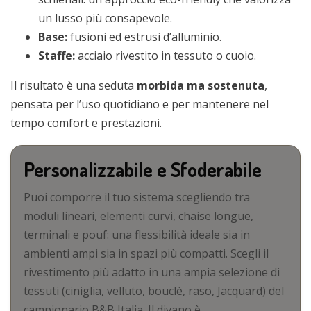
un lusso più consapevole.
Base:
fusioni ed estrusi d’alluminio.
Staffe:
acciaio rivestito in tessuto o cuoio.
Il risultato è una seduta
morbida ma sostenuta
,
pensata per l’uso quotidiano e per mantenere nel
tempo comfort e prestazioni.
Personalizzabile e
Sfoderabile
Puoi comporre il tuo sistema scegliendo tra
moduli lineari, elementi curvi, chaise longue,
terminali e pouf: una flessibilità ideale sia in
ambienti ampi sia in spazi più compatti. Scegli il
rivestimento più adatto in una ampia selezione di
tessuti (ciniglia, velluto, bouclè, raso, Jacquard) del
campionario B&B Italia. Il divano è