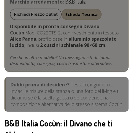
Marchio arredamento:
B&B Italia
Scheda Tecnica
Richiedi Prezzo Outlet
Disponibile in pronta consegna Divano
Cocùn
Mod. CO220TS_2, con rivestimento in tessuto
Alice Panna
, profilo base in
alluminio spazzolato
lucido
, inclusi
2 cuscini schienale 90×60 cm
.
Cerchi un altro modello? Un messaggio e ti diciamo:
disponibilità, consegna, costo trasporto e alternative.
Dubbi prima di decidere?
Tessuto, ingombro...
Inviaci le misure della stanza o una foto del living e ti
diciamo se è la scelta giusta o se conviene una
composizione alternativa dello stesso sistema Cocùn.
B&B Italia Cocùn: il Divano che ti