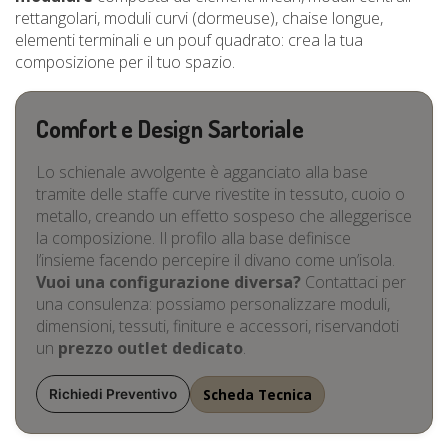
rettangolari, moduli curvi (dormeuse), chaise longue,
elementi terminali e un pouf quadrato: crea la tua
composizione per il tuo spazio.
Comfort e Design Sartoriale
Lo schienale avvolgente è agganciato alla base
tramite delle staffe curve rivestite in tessuto, cuoio o
metallo, creando un effetto sospeso che alleggerisce
la composizione. Il profilo alla base definisce
l’insieme facendo percepire il divano come un’isola.
Vuoi una configurazione diversa?
Contattaci per
una consulenza: possiamo personalizzare moduli,
dimensioni, tessuti, finiture e accessori, riservandoti
un
prezzo outlet dedicato
.
Scheda Tecnica
Richiedi Preventivo