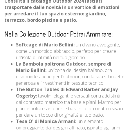
Consulta il catalogo Outdoor 2024 lasciati
trasportare dalle novità in un vortice di emozioni
per arredare il tuo spazio esterno: giardino,
terrazzo, bordo piscina e patio.
Nella Collezione Outdoor Potrai Ammirare:
Softcage di Mario Bellini:
un divano avvolgente,
come un morbido abbraccio, perfetto per creare
un'isola di intimità nel tuo giardino.
La Bambola poltrona Outdoor, sempre di
Mario Bellini:
un'icona del design italiano, ora
disponibile anche per l'outdoor, con la sua silhouette
generosa e i rivestimenti in tessuto tecnico.
The Button Tables di Edward Barber and Jay
Osgerby:
tavolini eleganti e versatili contraddistinti
dal contrasto materico tra base e piani: Marmo per i
piani e poliuretano per le basi in colori neutri o vivaci
per dare un tocco di originalità al tuo patio.
Tesa O' di Monica Armani:
un elemento
ombreggiante dal design raffinato, ispirato agli anni