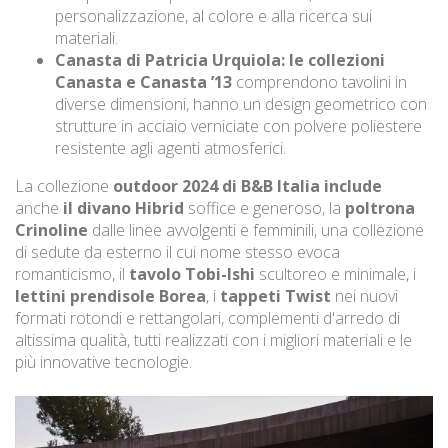
personalizzazione, al colore e alla ricerca sui
materiali.
Canasta di Patricia Urquiola: le collezioni
Canasta e Canasta ’13
comprendono tavolini in
diverse dimensioni, hanno un design geometrico con
strutture in acciaio verniciate con polvere poliestere
resistente agli agenti atmosferici.
La collezione
outdoor 2024 di B&B Italia include
anche
il divano Hibrid
soffice e generoso, la
poltrona
Crinoline
dalle linee avvolgenti e femminili, una collezione
di sedute da esterno il cui nome stesso evoca
romanticismo, il
tavolo Tobi-Ishi
scultoreo e minimale, i
lettini prendisole Borea
, i
tappeti Twist
nei nuovi
formati rotondi e rettangolari, complementi d'arredo di
altissima qualità, tutti realizzati con i migliori materiali e le
più innovative tecnologie.