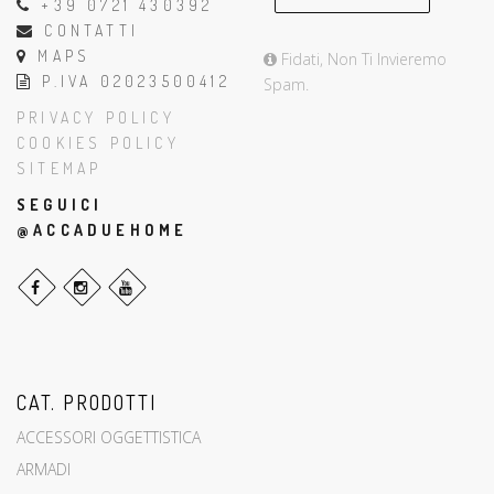
+39 0721 430392
CONTATTI
MAPS
Fidati, Non Ti Invieremo
P.IVA 02023500412
Spam.
PRIVACY POLICY
COOKIES POLICY
SITEMAP
SEGUICI
@ACCADUEHOME
CAT. PRODOTTI
ACCESSORI OGGETTISTICA
ARMADI