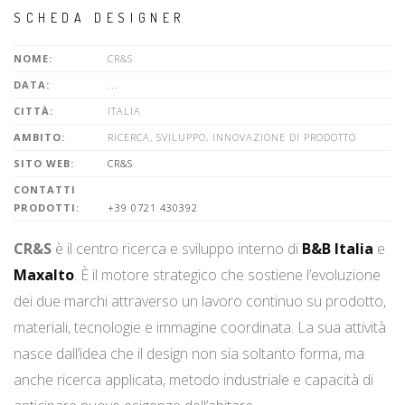
SCHEDA DESIGNER
NOME:
CR&S
DATA:
...
CITTÀ:
ITALIA
AMBITO:
RICERCA, SVILUPPO, INNOVAZIONE DI PRODOTTO
SITO WEB:
CR&S
CONTATTI
PRODOTTI:
+39 0721 430392
CR&S
è il centro ricerca e sviluppo interno di
B&B Italia
e
Maxalto
. È il motore strategico che sostiene l’evoluzione
dei due marchi attraverso un lavoro continuo su prodotto,
materiali, tecnologie e immagine coordinata. La sua attività
nasce dall’idea che il design non sia soltanto forma, ma
anche ricerca applicata, metodo industriale e capacità di