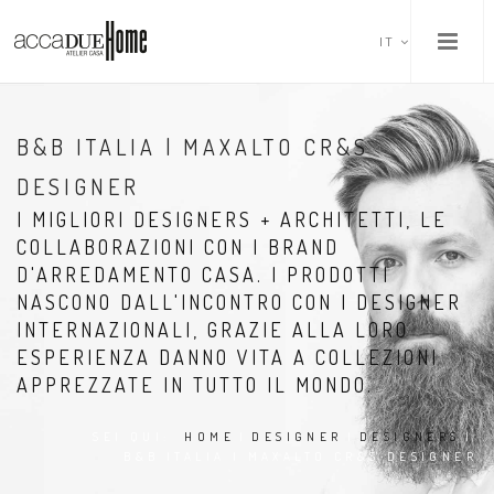
IT
B&B ITALIA | MAXALTO CR&S
DESIGNER
I MIGLIORI DESIGNERS + ARCHITETTI, LE
COLLABORAZIONI CON I BRAND
D'ARREDAMENTO CASA. I PRODOTTI
NASCONO DALL'INCONTRO CON I DESIGNER
INTERNAZIONALI, GRAZIE ALLA LORO
ESPERIENZA DANNO VITA A COLLEZIONI
APPREZZATE IN TUTTO IL MONDO.
SEI QUI:
HOME
|
DESIGNER
|
DESIGNERS
|
B&B ITALIA | MAXALTO CR&S DESIGNER