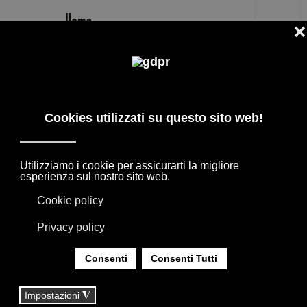
IT
LEONARDO E MARZIA DAINELLI
STUDIO DESIGNER
I MIGLIORI DESIGNERS + ARCHITETTI, LE
COLLABORAZIONI CON I BRAND
D'ARREDAMENTO CASA. I PRODOTTI
NASCONO DALL'INCONTRO CON I DESIGNER
INTERNAZIONALI, GRAZIE ALLA LORO
ESPERIENZA DANNO VITA A COLLEZIONI
APPREZZATE IN TUTTO IL MONDO.
SEI QUI:
HOME
|
DESIGNER
|
DESIGNERS
|
LEONARDO E MARZIA DAINELLI STUDIO DESIGNER