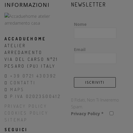
INFORMAZIONI
NEWSLETTER
Nome
ACCADUEHOME
ATELIER
Email
ARREDAMENTO
VIA DEL CARSO N°21
PESARO (PU) ITALY
+39 0721 430392
CONTATTI
MAPS
P.IVA 02023500412
Fidati, Non Ti Invieremo
PRIVACY POLICY
Spam.
COOKIES POLICY
Privacy Policy
*
SITEMAP
SEGUICI