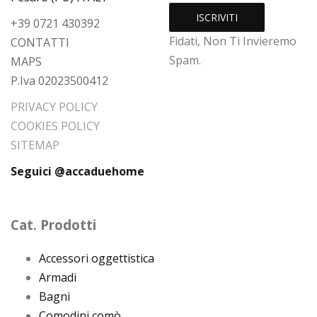
+39 0721 430392
Fidati, Non Ti Invieremo
CONTATTI
Spam.
MAPS
P.Iva 02023500412
PRIVACY POLICY
COOKIES POLICY
SITEMAP
Seguici @accaduehome
Cat. Prodotti
Accessori oggettistica
Armadi
Bagni
Comodini comò