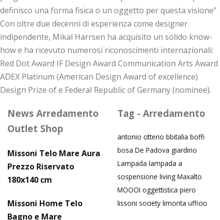
definisco una forma fisica o un oggetto per questa visione”
Con oltre due decenni di esperienza come designer
indipendente, Mikal Harrsen ha acquisito un solido know-
how e ha ricevuto numerosi riconoscimenti internazionali:
Red Dot Award IF Design Award Communication Arts Award
ADEX Platinum (American Design Award of excellence)
Design Prize of e Federal Republic of Germany (nominee).
News Arredamento
Tag - Arredamento
Outlet Shop
antonio citterio
bbitalia
boffi
bosa
De Padova
giardino
Missoni Telo Mare Aura
Lampada
lampada a
Prezzo Riservato
sospensione
living
Maxalto
180x140 cm
MOOOI
oggettistica
piero
Missoni Home Telo
lissoni
society limonta
ufficio
Bagno e Mare