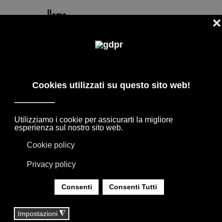
IT
NORBERT WANGEN DESIGNER
I MIGLIORI DESIGNERS + ARCHITETTI, LE
COLLABORAZIONI CON I BRAND
D'ARREDAMENTO CASA. I PRODOTTI
NASCONO DALL'INCONTRO CON I DESIGNER
INTERNAZIONALI, GRAZIE ALLA LORO
ESPERIENZA DANNO VITA A COLLEZIONI
APPREZZATE IN TUTTO IL MONDO.
SEI QUI:
HOME
|
DESIGNER
|
DESIGNERS
|
NORBERT WANGEN DESIGNER