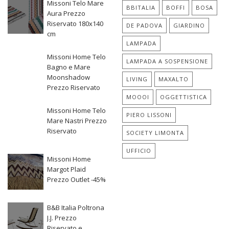
Missoni Telo Mare
BBITALIA
BOFFI
BOSA
Aura Prezzo
Riservato 180x140
DE PADOVA
GIARDINO
cm
LAMPADA
Missoni Home Telo
LAMPADA A SOSPENSIONE
Bagno e Mare
Moonshadow
LIVING
MAXALTO
Prezzo Riservato
MOOOI
OGGETTISTICA
Missoni Home Telo
PIERO LISSONI
Mare Nastri Prezzo
Riservato
SOCIETY LIMONTA
UFFICIO
Missoni Home
Margot Plaid
Prezzo Outlet -45%
B&B Italia Poltrona
J.J. Prezzo
Riservato e