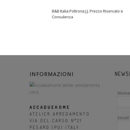
B&B Italia Poltrona J.J. Prezzo Riservato e
Consulenza
INFORMAZIONI
NEWS
Nome
ACCADUEHOME
ATELIER ARREDAMENTO
Email
VIA DEL CARSO N°21
PESARO (PU) ITALY