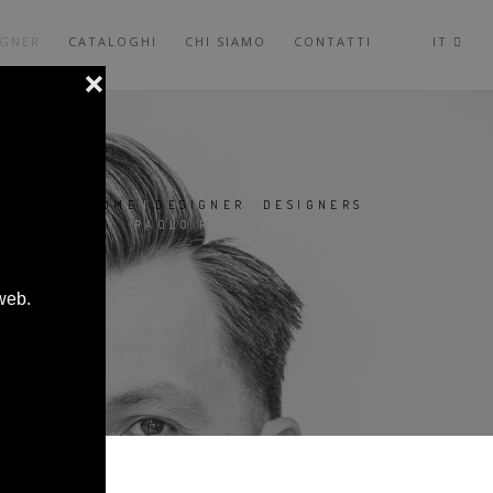
IGNER
CATALOGHI
CHI SIAMO
CONTATTI
IT
SEI QUI:
HOME
|
DESIGNER
|
DESIGNERS
|
PAOLO RIZZATTO DESIGNER