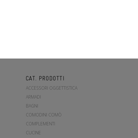
CAT. PRODOTTI
ACCESSORI OGGETTISTICA
ARMADI
BAGNI
COMODINI COMÒ
COMPLEMENTI
CUCINE