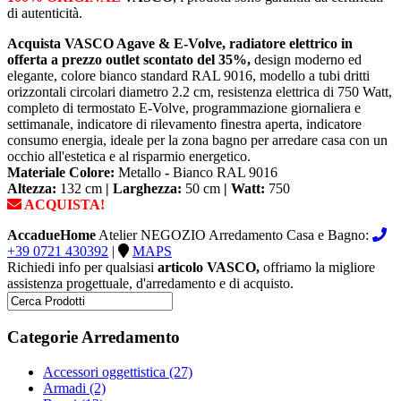
di autenticità.
Acquista VASCO Agave & E-Volve, radiatore elettrico in
offerta a prezzo outlet scontato del 35%,
design moderno ed
elegante, colore bianco standard RAL 9016, modello a tubi dritti
orizzontali circolari diametro 2.2 cm, resistenza elettrica di 750 Watt,
completo di termostato E-Volve, programmazione giornaliera e
settimanale, indicatore di rilevamento finestra aperta, indicatore
consumo energia, ideale per la zona bagno per arredare casa con un
occhio all'estetica e al risparmio energetico.
Materiale Colore:
Metallo
-
Bianco RAL 9016
Altezza:
132 cm
|
Larghezza:
50 cm
|
Watt:
750
ACQUISTA!
AccadueHome
Atelier NEGOZIO Arredamento Casa e Bagno:
+39 0721 430392
|
MAPS
Richiedi info per qualsiasi
articolo VASCO,
offriamo la migliore
assistenza progettuale, d'arredamento e di acquisto.
Categorie Arredamento
Accessori oggettistica
(27)
Armadi
(2)