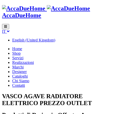
AccaDueHome
IT
English (United Kingdom)
Home
Shop
Servizi
Realizzazioni
Marchi
Designer
Cataloghi
Chi Siamo
Contatti
VASCO AGAVE RADIATORE
ELETTRICO PREZZO OUTLET