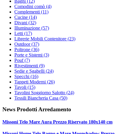
Bagni
(12)
Comodini comò
(4)
Complementi
(11)
Cucine
(14)
Divani
(32)
Illuminazione
(57)
Letti
(17)
Librerie Mobili Contenitore
(23)
Outdoor
(37)
Poltrone
(36)
Porte e Sistemi
(3)
Pouf
(7)
Rivestimenti
(9)
Sedie e Sgabelli
(24)
Specchi
(16)
Tappeti Moderni
(26)
Tavoli
(15)
Tavolini Soggiorno Salotto
(24)
Tessili Biancheria Casa
(50)
News Prodotti Arredamento
Missoni Telo Mare Aura Prezzo Riservato 180x140 cm
Missoni Home Telo Bagno e Mare Moonshadow Prezzo