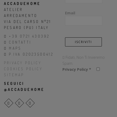
ACCADUEHOME
ATELIER
Email
ARREDAMENTO
VIA DEL CARSO N°21
PESARO (PU) ITALY
+39 0721 430392
CONTATTI
MAPS
P.IVA 02023500412
Fidati, Non Ti Invieremo
PRIVACY POLICY
Spam.
COOKIES POLICY
Privacy Policy
*
SITEMAP
SEGUICI
@ACCADUEHOME