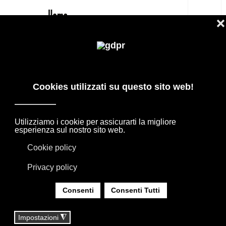
IT
MAHARI LAMPADA NAHOOR PREZZO
-30% - SHOP
PRODOTTI DI DESIGN IN OFFERTA: AGAPE,
BOFFI, B&B ITALIA, DE PADOVA, MAXALTO,
FLEXFORM, MOOOI. BIANCHERIA, TAPPETI E
TESSUTI MISSONI, LORO PIANA, SOCIETY
LIMONTA. ILLUMINAZIONE DAVIDE GROPPI
OLUCE.
SEI QUI:
HOME
|
SHOP
|
ILLUMINAZIONE
|
MAHARI LAMPADA NAHOOR PREZZO -30% - SHOP