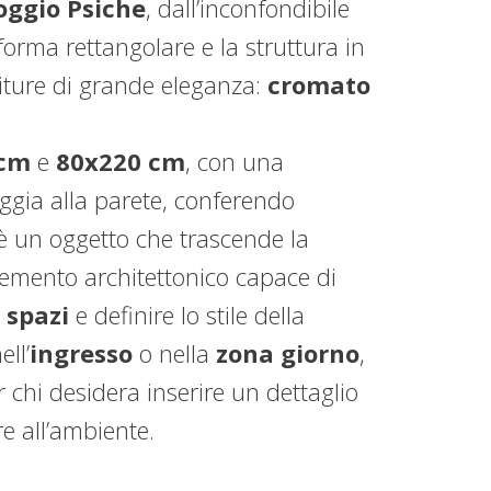
oggio Psiche
, dall’inconfondibile
forma rettangolare e la struttura in
niture di grande eleganza:
cromato
.
 cm
e
80x220 cm
, con una
ggia alla parete, conferendo
è un oggetto che trascende la
elemento architettonico capace di
 spazi
e definire lo stile della
ell’
ingresso
o nella
zona giorno
,
 chi desidera inserire un dettaglio
re all’ambiente.