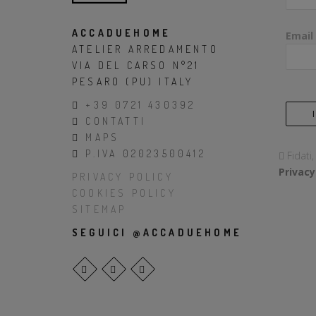
ACCADUEHOME
Email
ATELIER ARREDAMENTO
VIA DEL CARSO N°21
PESARO (PU) ITALY
+39 0721 430392
CONTATTI
MAPS
P.IVA 02023500412
Fidati
Privacy
PRIVACY POLICY
COOKIES POLICY
SITEMAP
SEGUICI @ACCADUEHOME