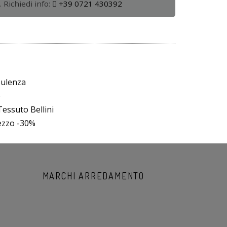
. Richiedi info:
+39 0721 430392
sulenza
o
essuto Bellini
rezzo -30%
MARCHI ARREDAMENTO