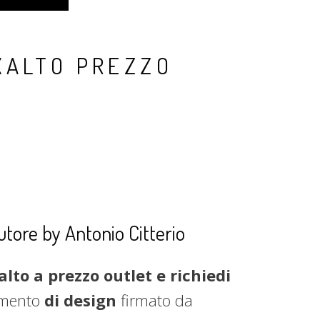
XALTO PREZZO
utore by Antonio Citterio
lto a prezzo outlet e richiedi
emento
di design
firmato da