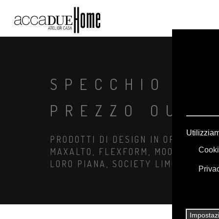
SPECCHIO PS
PREZZO OUTL
PRODOTTI DI DESIGN IN OFFERTA: A
MAXALTO, FLEXFORM, MOOOI. BIANC
LORO PIANA, SOCIETY LIMONTA. IL