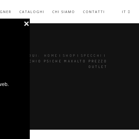
IGNER
CATALOGHI
CHI SIAMO
CONTATTI
IT
SEI QUI:
HOME
|
SHOP
|
SPECCHI
|
SPECCHIO PSICHE MAXALTO PREZZO
OUTLET