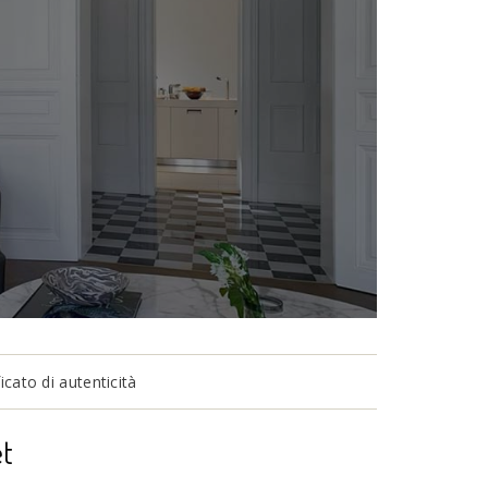
cato di autenticità
et