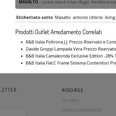
MAXALTO
– La tua casa è il tuo rifugio. Rendila unica
Etichettato sotto
Maxalto
antonio citterio
living
Prodotti Outlet Arredamento Correlati
B&B Italia Poltrona J.J. Prezzo Riservato e Con
Davide Groppi Lampada Vera Prezzo Riservat
B&B Italia Camaleonda Exclusive Edition -28% T
B&B Italia Flat.C Frame Sistema Contenitori P
LETTER
RISORSE
CHI SIAMO
CONSULENZA INTERIOR