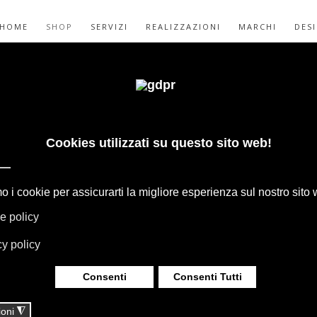
HOME
SHOP
SERVIZI
REALIZZAZIONI
MARCHI
DES
ICHE MAXALTO
ET
GAPE, BOFFI, B&B ITALIA, DE PADOVA,
HERIA, TAPPETI E TESSUTI MISSONI,
LUMINAZIONE DAVIDE GROPPI OLUCE.