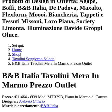
Prodotti di Design in Offerta: Agape,
Boffi, B&B Italia, De Padova, Maxalto,
Flexform, Moooi. Biancheria, Tappeti e
Tessuti Missoni, Loro Piana, Society
Limonta. Illuminazione Davide Groppi
Oluce.
Sei qui:
Home
|
Shop
|
Tavolini Soggiorno Salotto
|
B&B Italia Tavolini Mera In Marmo Prezzo Outlet
B&B Italia Tavolini Mera In
Marmo Prezzo Outlet
Prezzo:€ 1.464
- Ø39 Mod. MTR39B, Piano in Marmo di Carrara
Designer:
Antonio Citterio
Marchio arredamento:
B&B Italia