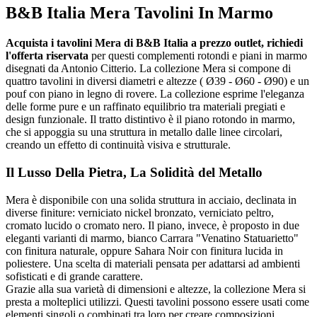
B&B Italia Mera Tavolini In Marmo
Acquista i tavolini Mera di B&B Italia a prezzo outlet, richiedi
l'offerta riservata
per questi complementi rotondi e piani in marmo
disegnati da Antonio Citterio. La collezione Mera si compone di
quattro tavolini in diversi diametri e altezze ( Ø39 - Ø60 - Ø90) e un
pouf con piano in legno di rovere. La collezione esprime l'eleganza
delle forme pure e un raffinato equilibrio tra materiali pregiati e
design funzionale. Il tratto distintivo è il piano rotondo in marmo,
che si appoggia su una struttura in metallo dalle linee circolari,
creando un effetto di continuità visiva e strutturale.
Il Lusso Della Pietra, La Solidità del Metallo
Mera è disponibile con una solida struttura in acciaio, declinata in
diverse finiture: verniciato nickel bronzato, verniciato peltro,
cromato lucido o cromato nero. Il piano, invece, è proposto in due
eleganti varianti di marmo, bianco Carrara "Venatino Statuarietto"
con finitura naturale, oppure Sahara Noir con finitura lucida in
poliestere. Una scelta di materiali pensata per adattarsi ad ambienti
sofisticati e di grande carattere.
Grazie alla sua varietà di dimensioni e altezze, la collezione Mera si
presta a molteplici utilizzi. Questi tavolini possono essere usati come
elementi singoli o combinati tra loro per creare composizioni