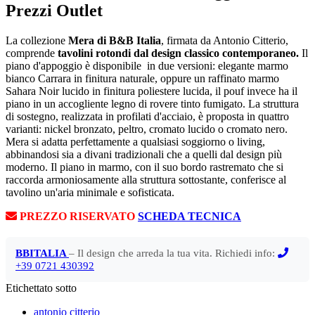
Prezzi Outlet
La collezione
Mera di B&B Italia
, firmata da Antonio Citterio,
comprende
tavolini rotondi dal design classico contemporaneo.
Il
piano d'appoggio è disponibile in due versioni: elegante marmo
bianco Carrara in finitura naturale, oppure un raffinato marmo
Sahara Noir lucido in finitura poliestere lucida, il pouf invece ha il
piano in un accogliente legno di rovere tinto fumigato. La struttura
di sostegno, realizzata in profilati d'acciaio, è proposta in quattro
varianti: nickel bronzato, peltro, cromato lucido o cromato nero.
Mera si adatta perfettamente a qualsiasi soggiorno o living,
abbinandosi sia a divani tradizionali che a quelli dal design più
moderno. Il piano in marmo, con il suo bordo rastremato che si
raccorda armoniosamente alla struttura sottostante, conferisce al
tavolino un'aria minimale e sofisticata.
PREZZO RISERVATO
SCHEDA TECNICA
BBITALIA
– Il design che arreda la tua vita. Richiedi info:
+39 0721 430392
Etichettato sotto
antonio citterio