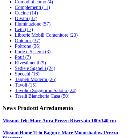
Comodini comò
(4)
Complementi
(11)
Cucine
(14)
Divani
(32)
Illuminazione
(57)
Letti
(17)
Librerie Mobili Contenitore
(23)
Outdoor
(37)
Poltrone
(36)
Porte e Sistemi
(3)
Pouf
(7)
Rivestimenti
(9)
Sedie e Sgabelli
(24)
Specchi
(16)
Tappeti Moderni
(26)
Tavoli
(15)
Tavolini Soggiorno Salotto
(24)
Tessili Biancheria Casa
(50)
News Prodotti Arredamento
Missoni Telo Mare Aura Prezzo Riservato 180x140 cm
Missoni Home Telo Bagno e Mare Moonshadow Prezzo