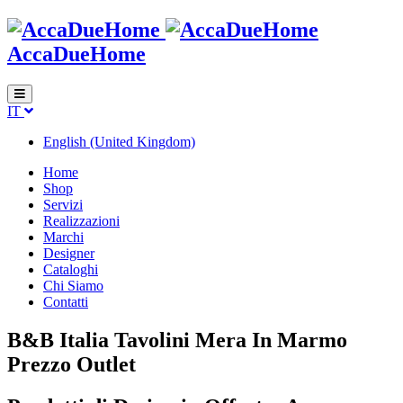
AccaDueHome
IT
English (United Kingdom)
Home
Shop
Servizi
Realizzazioni
Marchi
Designer
Cataloghi
Chi Siamo
Contatti
B&B Italia Tavolini Mera In Marmo
Prezzo Outlet