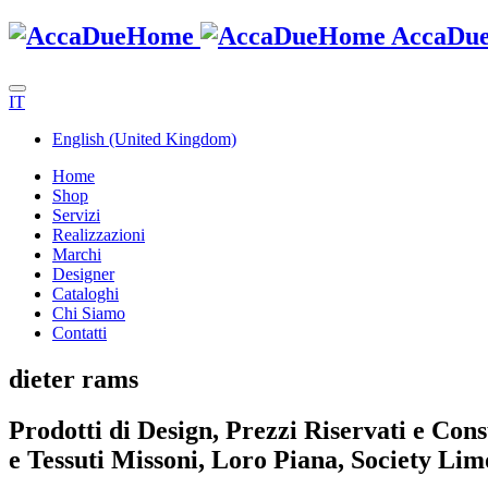
AccaDu
IT
English (United Kingdom)
Home
Shop
Servizi
Realizzazioni
Marchi
Designer
Cataloghi
Chi Siamo
Contatti
dieter rams
Prodotti di Design, Prezzi Riservati e Con
e Tessuti Missoni, Loro Piana, Society Li