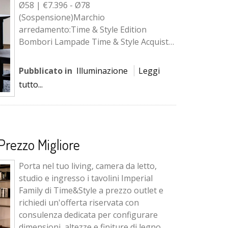
Ø58 | €7.396 - Ø78
(Sospensione)Marchio
arredamento:Time & Style Edition
Bombori Lampade Time & Style Acquista
Time & Style Bombori a prezzo outlet,
richiedi l'offerta ri...
Pubblicato in
Illuminazione
Leggi
tutto...
Prezzo Migliore
Porta nel tuo living, camera da letto,
studio e ingresso i tavolini Imperial
Family di Time&Style a prezzo outlet e
richiedi un'offerta riservata con
consulenza dedicata per configurare
dimensioni, altezze e finiture di legno