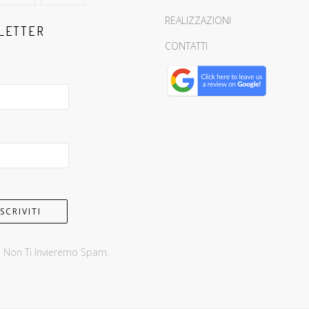
REALIZZAZIONI
LETTER
CONTATTI
, Non Ti Invieremo Spam.