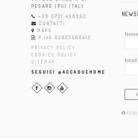
PESARO (PU) ITALY
NEWS
+39 0721 430392
CONTATTI
MAPS
Nome
P.IVA 02023500412
PRIVACY POLICY
COOKIES POLICY
Email
SITEMAP
SEGUICI @ACCADUEHOME
Fidati