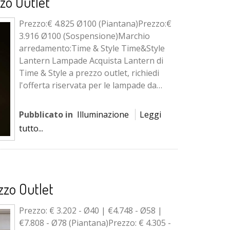
zo Outlet
Prezzo:€ 4.825 Ø100 (Piantana)Prezzo:€
3.916 Ø100 (Sospensione)Marchio
arredamento:Time & Style Time&Style
Lantern Lampade Acquista Lantern di
Time & Style a prezzo outlet, richiedi
l'offerta riservata per le lampade da
terra o a sospensione in sitle...
Pubblicato in
Illuminazione
Leggi
tutto...
zo Outlet
Prezzo: € 3.202 - Ø40 | €4.748 - Ø58 |
€7.808 - Ø78 (Piantana)Prezzo: € 4.305 -