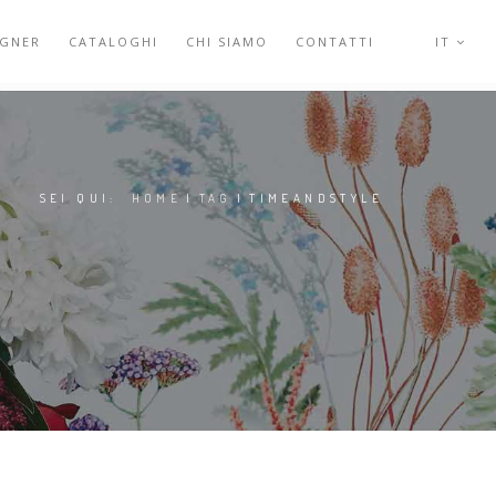
IGNER
CATALOGHI
CHI SIAMO
CONTATTI
IT
SEI QUI:
HOME
|
TAG
|
TIMEANDSTYLE