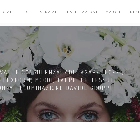
HOME
SHOP
SERVIZI
REALIZZAZIONI
MARCHI
DES
E
VATI E CONSULENZA: ADL, AGAPE, BOFFI,
 FLEXFORM, MOOOI, TAPPETI E TESSUTI
MONTA. ILLUMINAZIONE DAVIDE GROPPI