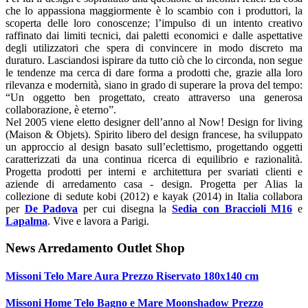
che lo appassiona maggiormente è lo scambio con i produttori, la
scoperta delle loro conoscenze; l’impulso di un intento creativo
raffinato dai limiti tecnici, dai paletti economici e dalle aspettative
degli utilizzatori che spera di convincere in modo discreto ma
duraturo. Lasciandosi ispirare da tutto ciò che lo circonda, non segue
le tendenze ma cerca di dare forma a prodotti che, grazie alla loro
rilevanza e modernità, siano in grado di superare la prova del tempo:
“Un oggetto ben progettato, creato attraverso una generosa
collaborazione, è eterno”.
Nel 2005 viene eletto designer dell’anno al Now! Design for living
(Maison & Objets). Spirito libero del design francese, ha sviluppato
un approccio al design basato sull’eclettismo, progettando oggetti
caratterizzati da una continua ricerca di equilibrio e razionalità.
Progetta prodotti per interni e architettura per svariati clienti e
aziende di arredamento casa - design. Progetta per Alias la
collezione di sedute kobi (2012) e kayak (2014) in Italia collabora
per
De Padova
per cui disegna la
Sedia con Braccioli M16
e
Lapalma
. Vive e lavora a Parigi.
News Arredamento Outlet Shop
Missoni Telo Mare Aura Prezzo Riservato 180x140 cm
Missoni Home Telo Bagno e Mare Moonshadow Prezzo