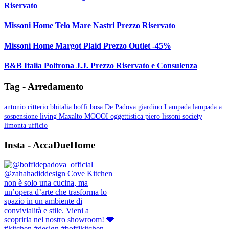
Riservato
Missoni Home Telo Mare Nastri Prezzo Riservato
Missoni Home Margot Plaid Prezzo Outlet -45%
B&B Italia Poltrona J.J. Prezzo Riservato e Consulenza
Tag - Arredamento
antonio citterio
bbitalia
boffi
bosa
De Padova
giardino
Lampada
lampada a
sospensione
living
Maxalto
MOOOI
oggettistica
piero lissoni
society
limonta
ufficio
Insta - AccaDueHome