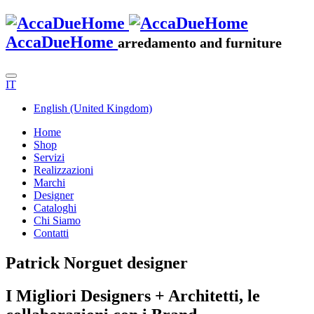
AccaDueHome
arredamento and furniture
IT
English (United Kingdom)
Home
Shop
Servizi
Realizzazioni
Marchi
Designer
Cataloghi
Chi Siamo
Contatti
Patrick Norguet designer
I Migliori Designers + Architetti, le