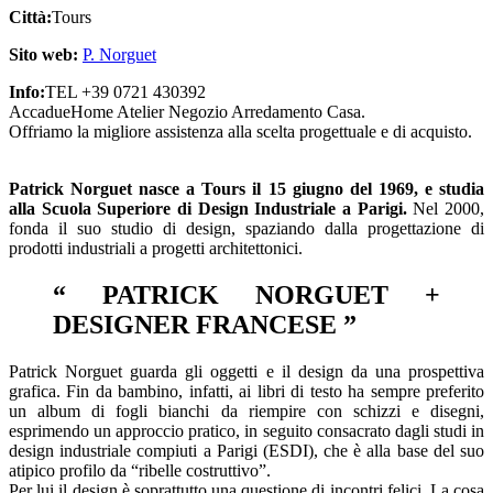
Città:
Tours
Sito web:
P. Norguet
Info:
TEL +39 0721 430392
AccadueHome Atelier Negozio Arredamento Casa.
Offriamo la migliore assistenza alla scelta progettuale e di acquisto.
Patrick Norguet nasce a Tours il 15 giugno del 1969, e studia
alla Scuola Superiore di Design Industriale a Parigi.
Nel 2000,
fonda il suo studio di design, spaziando dalla progettazione di
prodotti industriali a progetti architettonici.
“ PATRICK NORGUET +
DESIGNER FRANCESE
”
Patrick Norguet guarda gli oggetti e il design da una prospettiva
grafica. Fin da bambino, infatti, ai libri di testo ha sempre preferito
un album di fogli bianchi da riempire con schizzi e disegni,
esprimendo un approccio pratico, in seguito consacrato dagli studi in
design industriale compiuti a Parigi (ESDI), che è alla base del suo
atipico profilo da “ribelle costruttivo”.
Per lui il design è soprattutto una questione di incontri felici. La cosa