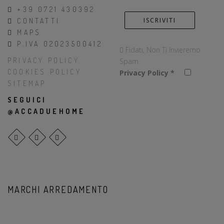
+39 0721 430392
CONTATTI
MAPS
P.IVA 02023500412
Fidati, Non Ti Invieremo
PRIVACY POLICY
Spam.
COOKIES POLICY
Privacy Policy
*
SITEMAP
SEGUICI
@ACCADUEHOME
MARCHI ARREDAMENTO