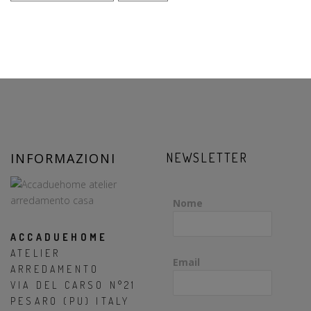
INFORMAZIONI
NEWSLETTER
Nome
ACCADUEHOME
ATELIER
Email
ARREDAMENTO
VIA DEL CARSO N°21
PESARO (PU) ITALY