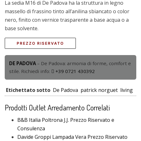
La sedia M16 di De Padova ha la struttura in legno
massello di frassino tinto all’anilina sbiancato o color
nero, finito con vernice trasparente a base acqua o a
base solvente.
PREZZO RISERVATO
DE PADOVA
– De Padova: armonia di forme, comfort e
stile. Richiedi info:
+39 0721 430392
Etichettato sotto
De Padova
patrick norguet
living
Prodotti Outlet Arredamento Correlati
B&B Italia Poltrona J.J. Prezzo Riservato e
Consulenza
Davide Groppi Lampada Vera Prezzo Riservato