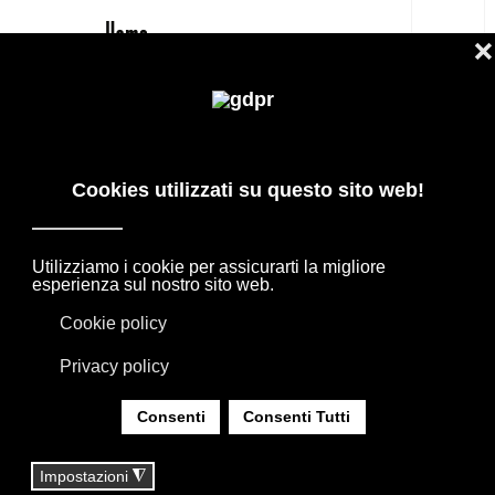
IT
SEDIA M16 DE PADOVA PREZZO
MIGLIORE
PRODOTTI DI DESIGN IN OFFERTA: AGAPE,
BOFFI, B&B ITALIA, DE PADOVA, MAXALTO,
FLEXFORM, MOOOI. BIANCHERIA, TAPPETI E
TESSUTI MISSONI, LORO PIANA, SOCIETY
LIMONTA. ILLUMINAZIONE DAVIDE GROPPI
OLUCE.
SEI QUI:
HOME
|
SHOP
|
SEDIE E SGABELLI
|
SEDIA M16 DE PADOVA PREZZO MIGLIORE