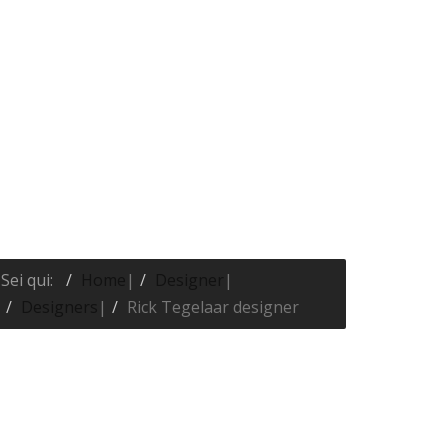
Sei qui:
Home
|
Designer
|
Designers
|
Rick Tegelaar designer