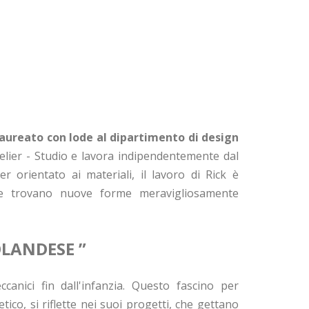
laureato con lode al dipartimento di design
elier - Studio e lavora indipendentemente dal
orientato ai materiali, il lavoro di Rick è
 che trovano nuove forme meravigliosamente
OLANDESE
”
canici fin dall'infanzia. Questo fascino per
tico, si riflette nei suoi progetti, che gettano