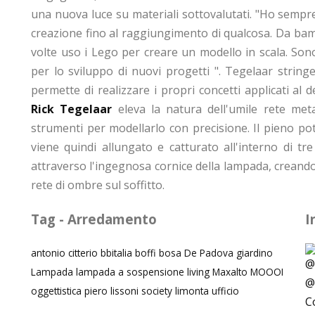
una nuova luce su materiali sottovalutati. "Ho sempr
creazione fino al raggiungimento di qualcosa. Da ba
volte uso i Lego per creare un modello in scala. So
per lo sviluppo di nuovi progetti ". Tegelaar strin
permette di realizzare i propri concetti applicati al d
Rick Tegelaar
eleva la natura dell'umile rete met
strumenti per modellarlo con precisione. Il pieno pote
viene quindi allungato e catturato all'interno di tre
attraverso l'ingegnosa cornice della lampada, creando 
rete di ombre sul soffitto.
Tag - Arredamento
I
antonio citterio
bbitalia
boffi
bosa
De Padova
giardino
Lampada
lampada a sospensione
living
Maxalto
MOOOI
oggettistica
piero lissoni
society limonta
ufficio